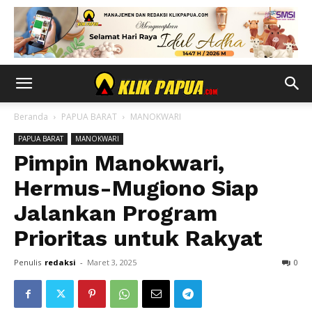
Beranda
PAPUA BARAT
MANOKWARI
PAPUA BARAT
MANOKWARI
Pimpin Manokwari,
Hermus-Mugiono Siap
Jalankan Program
Prioritas untuk Rakyat
Penulis
redaksi
-
Maret 3, 2025
0