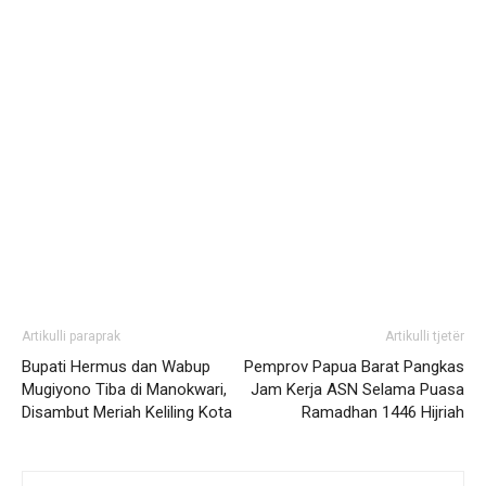
Artikulli paraprak
Artikulli tjetër
Bupati Hermus dan Wabup
Pemprov Papua Barat Pangkas
Mugiyono Tiba di Manokwari,
Jam Kerja ASN Selama Puasa
Disambut Meriah Keliling Kota
Ramadhan 1446 Hijriah