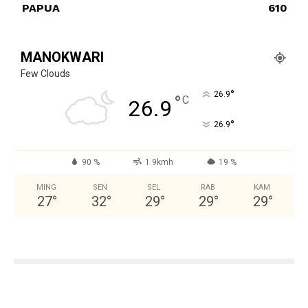
PAPUA
610
MANOKWARI
Few Clouds
°
26.9
°
C
26.9
°
26.9
90 %
1.9kmh
19 %
MING
SEN
SEL
RAB
KAM
27
°
32
°
29
°
29
°
29
°