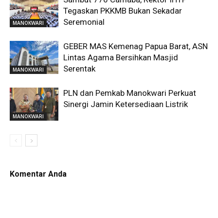
Tegaskan PKKMB Bukan Sekadar
Seremonial
MANOKWARI
GEBER MAS Kemenag Papua Barat, ASN
Lintas Agama Bersihkan Masjid
Serentak
MANOKWARI
PLN dan Pemkab Manokwari Perkuat
Sinergi Jamin Ketersediaan Listrik
MANOKWARI
Komentar Anda