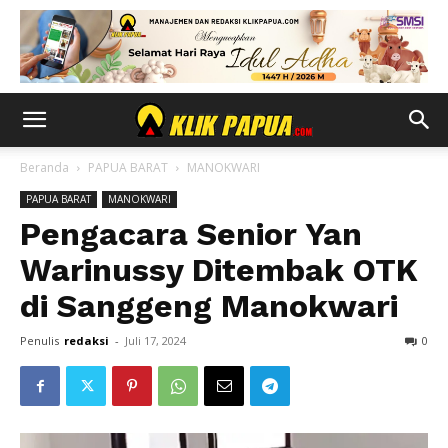
Beranda
PAPUA BARAT
MANOKWARI
PAPUA BARAT
MANOKWARI
Pengacara Senior Yan
Warinussy Ditembak OTK
di Sanggeng Manokwari
Penulis
redaksi
-
Juli 17, 2024
0