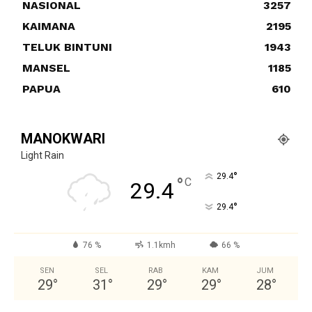
NASIONAL
3257
KAIMANA
2195
TELUK BINTUNI
1943
MANSEL
1185
PAPUA
610
MANOKWARI
Light Rain
°
29.4
°
C
29.4
°
29.4
76 %
1.1kmh
66 %
SEN
SEL
RAB
KAM
JUM
29
°
31
°
29
°
29
°
28
°