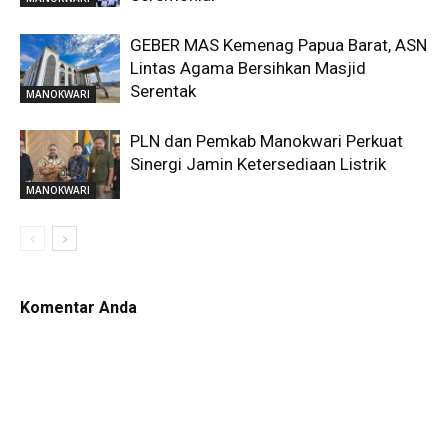
GEBER MAS Kemenag Papua Barat, ASN
Lintas Agama Bersihkan Masjid
Serentak
MANOKWARI
PLN dan Pemkab Manokwari Perkuat
Sinergi Jamin Ketersediaan Listrik
MANOKWARI
Komentar Anda