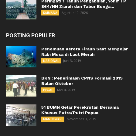
Peringati 1 Tahun Pengabdian, Yonif TP
864/NN Ziarah dan Tabur Bunga...
Agustus 10, 2026
KAIMANA
POSTING POPULER
Penemuan Kereta Firaun Saat Mengejar
Nabi Musa di Laut Merah
Juni 3, 2019
NASIONAL
BKN : Penerimaan CPNS Formasi 2019
Bulan Oktober
Mei 4, 2019
PEGAF
51 BUMN Gelar Perekrutan Bersama
Khusus Putra/Putri Papua
November 1, 2019
MANOKWARI