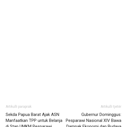
Artikulli paraprak
Artikulli tjetër
Sekda Papua Barat Ajak ASN
Gubernur Dominggus:
Manfaatkan TPP untuk Belanja
Pesparawi Nasional XIV Bawa
di Stan UMKM Pesparawi
Dampak Ekonomi dan Budaya