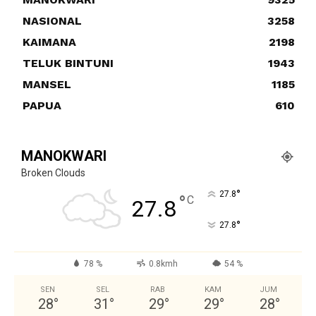
NASIONAL
3258
KAIMANA
2198
TELUK BINTUNI
1943
MANSEL
1185
PAPUA
610
MANOKWARI
Broken Clouds
°
27.8
°
C
27.8
°
27.8
78 %
0.8kmh
54 %
SEN
SEL
RAB
KAM
JUM
28
°
31
°
29
°
29
°
28
°