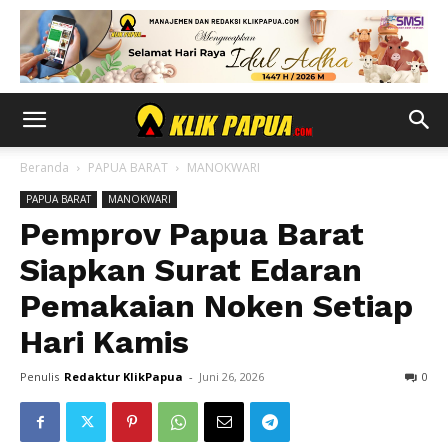
Beranda
PAPUA BARAT
MANOKWARI
PAPUA BARAT
MANOKWARI
Pemprov Papua Barat
Siapkan Surat Edaran
Pemakaian Noken Setiap
Hari Kamis
Penulis
Redaktur KlikPapua
-
Juni 26, 2026
0