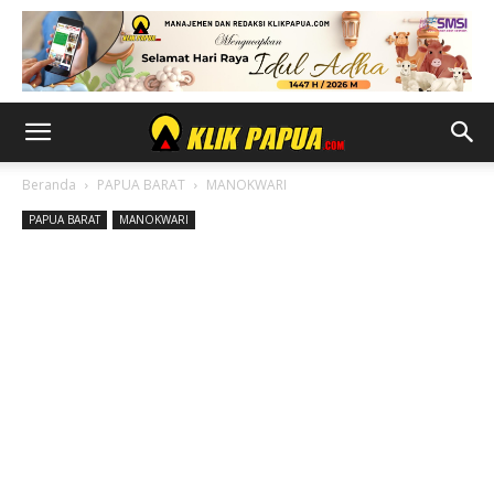
Beranda
PAPUA BARAT
MANOKWARI
PAPUA BARAT
MANOKWARI