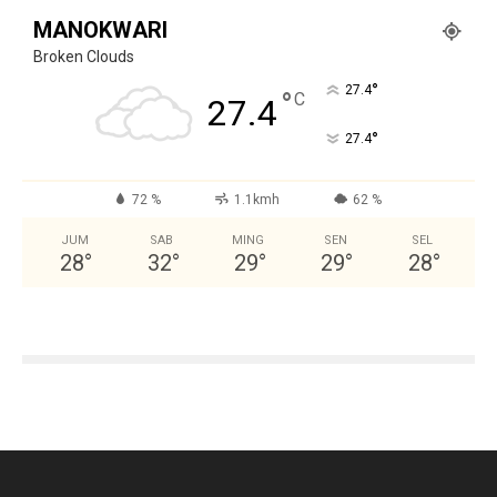
MANOKWARI
Broken Clouds
°
27.4
°
C
27.4
°
27.4
72 %
1.1kmh
62 %
JUM
SAB
MING
SEN
SEL
28
°
32
°
29
°
29
°
28
°