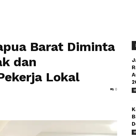
apua Barat Diminta
ak dan
J
R
Pekerja Lokal
A
2
0
M
K
B
D
M