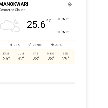
MANOKWARI
Scattered Clouds
°
25.6
°
C
25.6
°
25.6
94 %
0.9kmh
29 %
KAM
JUM
SAB
MING
SEN
26
°
32
°
28
°
28
°
29
°