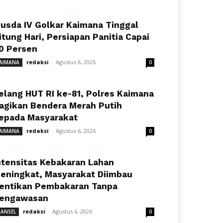
usda IV Golkar Kaimana Tinggal
itung Hari, Persiapan Panitia Capai
0 Persen
redaksi
-
Agustus 6, 2026
AIMANA
0
elang HUT RI ke-81, Polres Kaimana
agikan Bendera Merah Putih
epada Masyarakat
redaksi
-
Agustus 6, 2026
AIMANA
0
ntensitas Kebakaran Lahan
eningkat, Masyarakat Diimbau
entikan Pembakaran Tanpa
engawasan
redaksi
-
Agustus 6, 2026
ANSEL
0