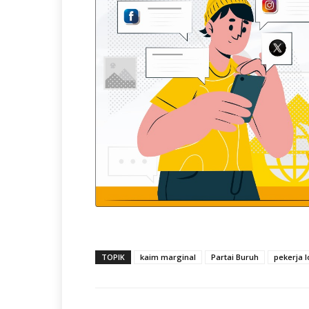
TOPIK
kaim marginal
Partai Buruh
pekerja l