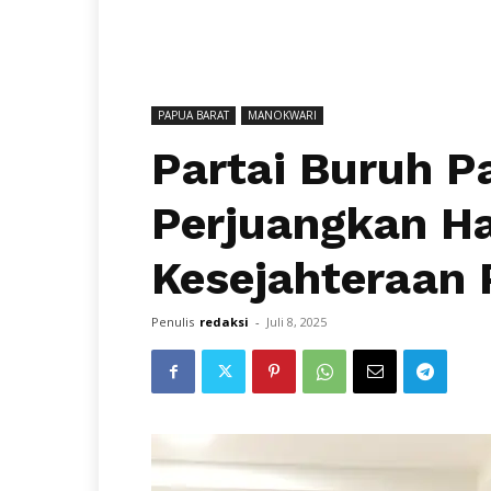
PAPUA BARAT
MANOKWARI
Partai Buruh P
Perjuangkan H
Kesejahteraan 
Penulis
redaksi
-
Juli 8, 2025