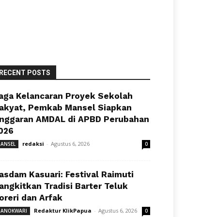
RECENT POSTS
aga Kelancaran Proyek Sekolah
akyat, Pemkab Mansel Siapkan
nggaran AMDAL di APBD Perubahan
026
redaksi
-
Agustus 6, 2026
ANSEL
0
asdam Kasuari: Festival Raimuti
angkitkan Tradisi Barter Teluk
oreri dan Arfak
Redaktur KlikPapua
-
Agustus 6, 2026
ANOKWARI
0