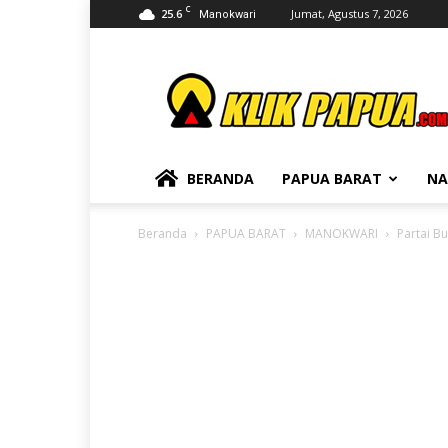
C
25.6
Jumat, Agustus 7, 2026
Manokwari
KLIKPAPUA
BERANDA
PAPUA BARAT
NA
Beranda
PAPUA BARAT
MANOKWARI
Partai B