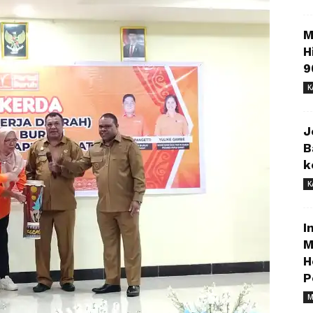
M
H
9
K
J
B
k
K
I
M
H
P
M