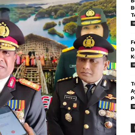
B
B
T
M
F
D
K
M
T
A
P
M