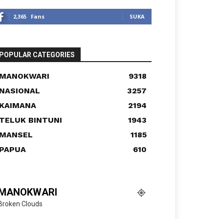
2,365
Fans
SUKA
POPULAR CATEGORIES
MANOKWARI
9318
NASIONAL
3257
KAIMANA
2194
TELUK BINTUNI
1943
MANSEL
1185
PAPUA
610
MANOKWARI
Broken Clouds