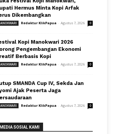
uka Festival Kopi Manokwari,
upati Hermus Minta Kopi Arfak
erus Dikembangkan
Redaktur KlikPapua
-
Agustus 7, 2026
ANOKWARI
0
estival Kopi Manokwari 2026
orong Pengembangan Ekonomi
reatif Berbasis Kopi
Redaktur KlikPapua
-
Agustus 7, 2026
ANOKWARI
0
utup SMANDA Cup IV, Sekda Jan
yomi Ajak Peserta Jaga
ersaudaraan
Redaktur KlikPapua
-
Agustus 7, 2026
ANOKWARI
0
MEDIA SOSIAL KAMI