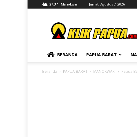
C
27.3
Jumat, Agustus 7, 2026
Manokwari
KLIKPAPUA
BERANDA
PAPUA BARAT
NA
Beranda
PAPUA BARAT
MANOKWARI
Papua Ba