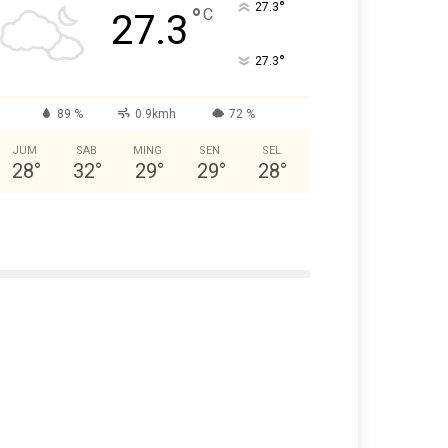
°
27.3
°
C
27.3
°
27.3
89 %
0.9kmh
72 %
JUM
SAB
MING
SEN
SEL
28
°
32
°
29
°
29
°
28
°