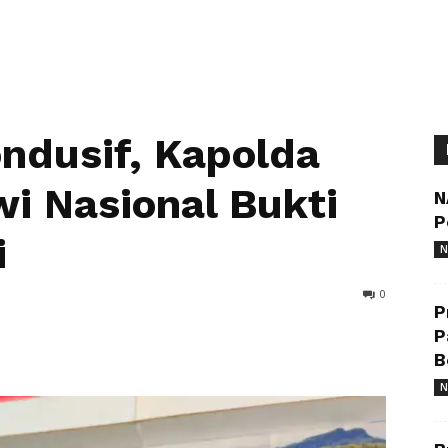
ndusif, Kapolda
i Nasional Bukti
N
P
i
N
0
P
P
B
N