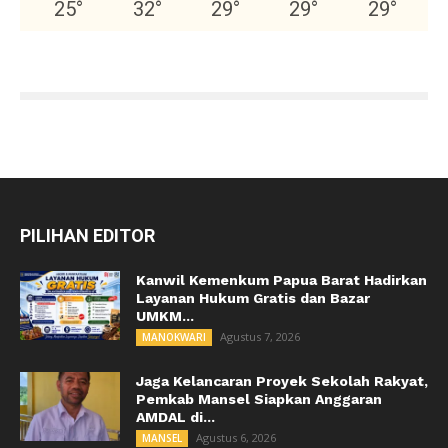
25
°
32
°
29
°
29
°
29
°
PILIHAN EDITOR
Kanwil Kemenkum Papua Barat Hadirkan
Layanan Hukum Gratis dan Bazar
UMKM...
Agustus 7, 2026
MANOKWARI
Jaga Kelancaran Proyek Sekolah Rakyat,
Pemkab Mansel Siapkan Anggaran
AMDAL di...
Agustus 6, 2026
MANSEL