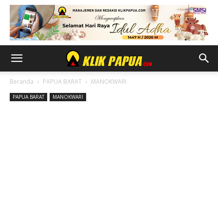
Beranda
PAPUA BARAT
MANOKWARI
PAPUA BARAT
MANOKWARI