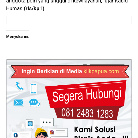
anggota polri yang unggul di kewilayahan,” ujar Kabid
Humas.
(rls/kp1)
Menyukai ini: