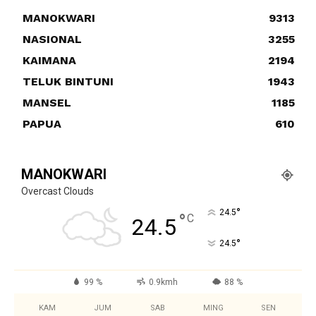
MANOKWARI
9313
NASIONAL
3255
KAIMANA
2194
TELUK BINTUNI
1943
MANSEL
1185
PAPUA
610
MANOKWARI
Overcast Clouds
°
24.5
°
C
24.5
°
24.5
99 %
0.9kmh
88 %
KAM
JUM
SAB
MING
SEN