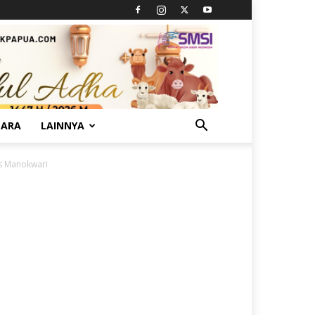
TARA
LAINNYA
us Manokwari