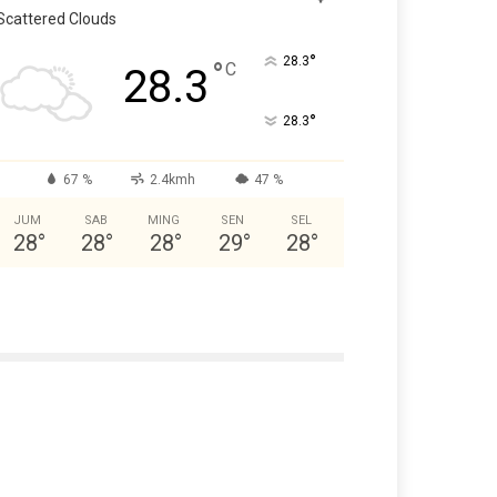
Scattered Clouds
°
28.3
°
C
28.3
°
28.3
67 %
2.4kmh
47 %
JUM
SAB
MING
SEN
SEL
28
°
28
°
28
°
29
°
28
°