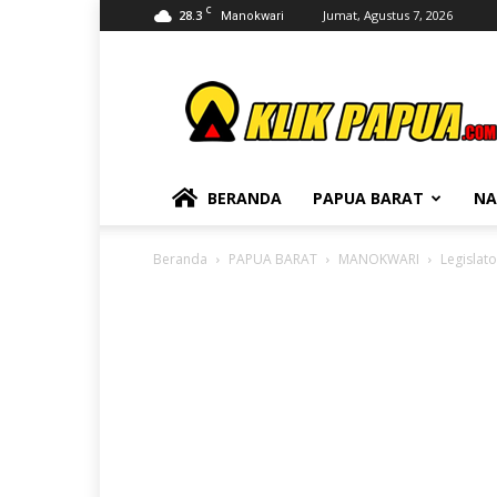
C
28.3
Jumat, Agustus 7, 2026
Manokwari
KLIKPAPUA
BERANDA
PAPUA BARAT
NA
Beranda
PAPUA BARAT
MANOKWARI
Legislat