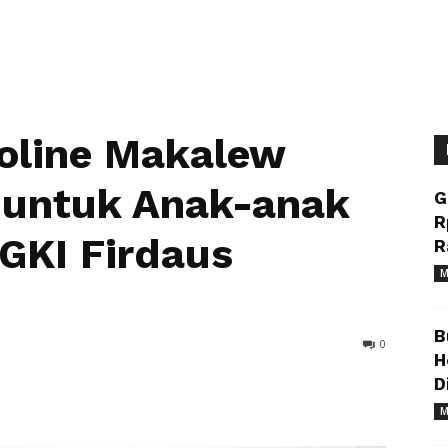
roline Makalew
 untuk Anak-anak
G
R
GKI Firdaus
R
M
B
0
H
D
M