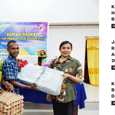
K
H
B
M
J
R
A
2
M
K
B
D
M