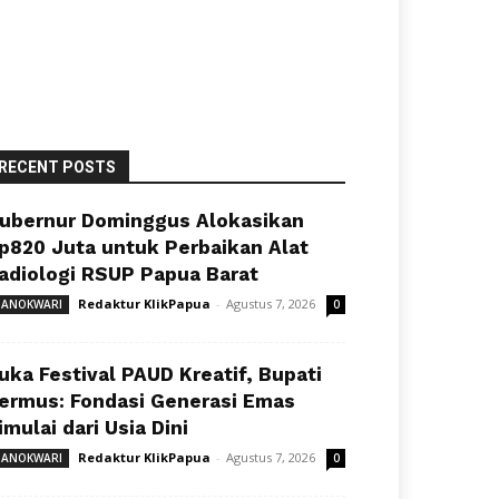
RECENT POSTS
ubernur Dominggus Alokasikan
p820 Juta untuk Perbaikan Alat
adiologi RSUP Papua Barat
Redaktur KlikPapua
-
Agustus 7, 2026
ANOKWARI
0
uka Festival PAUD Kreatif, Bupati
ermus: Fondasi Generasi Emas
imulai dari Usia Dini
Redaktur KlikPapua
-
Agustus 7, 2026
ANOKWARI
0