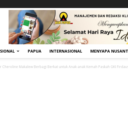
SIONAL
PAPUA
INTERNASIONAL
MENYAPA NUSAN
or Cheroline Makalew Berbagi Berkat untuk Anak-anak Kemah Paskah GKI Firda