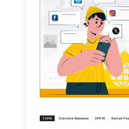
TOPIK
Cheroline Makalew
DPR RI
Kemah Pa