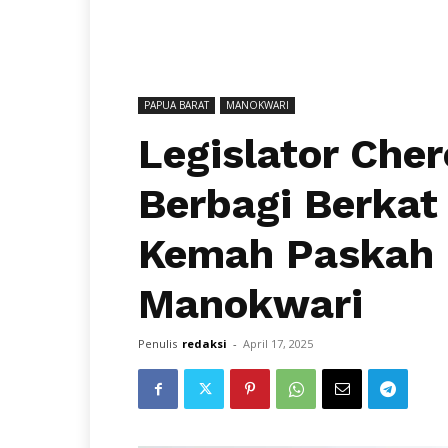
PAPUA BARAT
MANOKWARI
Legislator Che
Berbagi Berkat
Kemah Paskah 
Manokwari
Penulis
redaksi
-
April 17, 2025