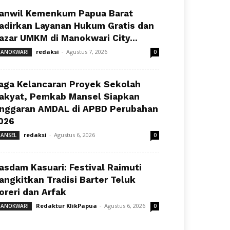
anwil Kemenkum Papua Barat
adirkan Layanan Hukum Gratis dan
azar UMKM di Manokwari City...
redaksi
-
Agustus 7, 2026
ANOKWARI
0
aga Kelancaran Proyek Sekolah
akyat, Pemkab Mansel Siapkan
nggaran AMDAL di APBD Perubahan
026
redaksi
-
Agustus 6, 2026
ANSEL
0
asdam Kasuari: Festival Raimuti
angkitkan Tradisi Barter Teluk
oreri dan Arfak
Redaktur KlikPapua
-
Agustus 6, 2026
ANOKWARI
0