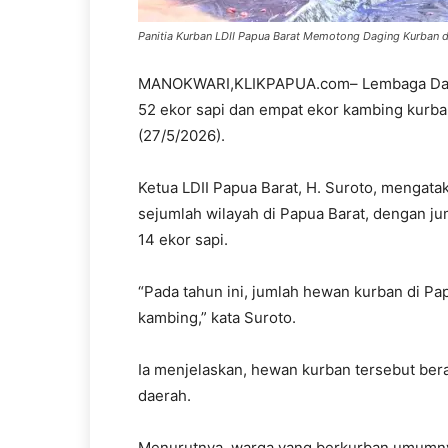
Panitia Kurban LDII Papua Barat Memotong Daging Kurban di
MANOKWARI,KLIKPAPUA.com– Lembaga Dakwa
52 ekor sapi dan empat ekor kambing kurban
(27/5/2026).
Ketua LDII Papua Barat, H. Suroto, mengata
sejumlah wilayah di Papua Barat, dengan j
14 ekor sapi.
“Pada tahun ini, jumlah hewan kurban di Pa
kambing,” kata Suroto.
Ia menjelaskan, hewan kurban tersebut bera
daerah.
Menurutnya, warga yang berkurban umumny