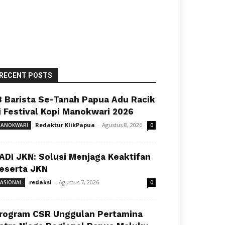
RECENT POSTS
8 Barista Se-Tanah Papua Adu Racik
i Festival Kopi Manokwari 2026
Redaktur KlikPapua
-
Agustus 8, 2026
ANOKWARI
0
ADI JKN: Solusi Menjaga Keaktifan
eserta JKN
redaksi
-
Agustus 7, 2026
ASIONAL
0
rogram CSR Unggulan Pertamina