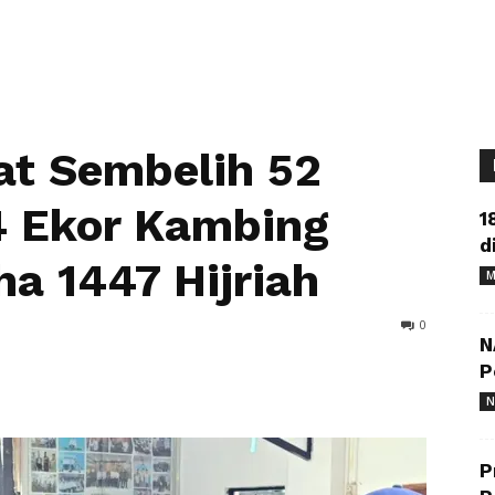
at Sembelih 52
4 Ekor Kambing
1
d
a 1447 Hijriah
M
0
N
P
N
P