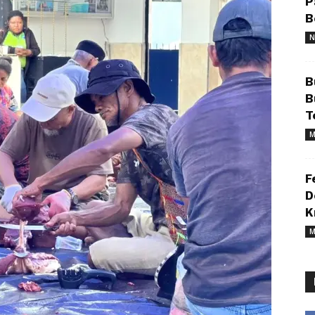
P
B
N
B
B
T
M
F
D
K
M