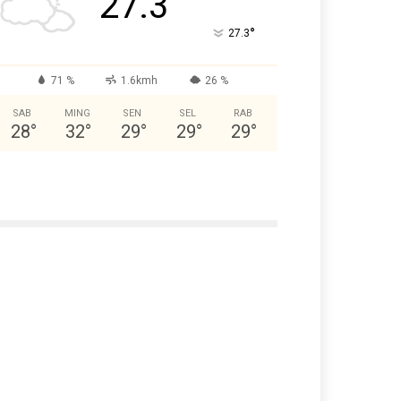
27.3
°
27.3
71 %
1.6kmh
26 %
SAB
MING
SEN
SEL
RAB
28
°
32
°
29
°
29
°
29
°