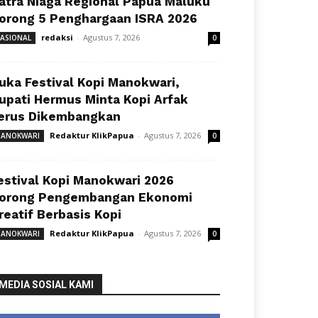
atra Niaga Regional Papua Maluku
orong 5 Penghargaan ISRA 2026
redaksi
-
Agustus 7, 2026
ASIONAL
0
uka Festival Kopi Manokwari,
upati Hermus Minta Kopi Arfak
erus Dikembangkan
Redaktur KlikPapua
-
Agustus 7, 2026
ANOKWARI
0
estival Kopi Manokwari 2026
orong Pengembangan Ekonomi
reatif Berbasis Kopi
Redaktur KlikPapua
-
Agustus 7, 2026
ANOKWARI
0
MEDIA SOSIAL KAMI