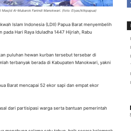
 Masjid Al-Mubarok Fanindi Manokwari. (foto: Elyas/klikpapua)
h Islam Indonesia (LDII) Papua Barat menyembelih
 pada Hari Raya Iduladha 1447 Hijriah, Rabu
kan puluhan hewan kurban tersebut tersebar di
umlah terbanyak berada di Kabupaten Manokwari, yakni
pua Barat mencapai 52 ekor sapi dan empat ekor
sal dari partisipasi warga serta bantuan pemerintah
a menabung selama satu tahun, baik secara kelompok