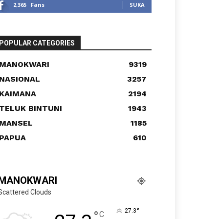
2,365
Fans
SUKA
POPULAR CATEGORIES
MANOKWARI
9319
NASIONAL
3257
KAIMANA
2194
TELUK BINTUNI
1943
MANSEL
1185
PAPUA
610
MANOKWARI
Scattered Clouds
°
27.3
°
C