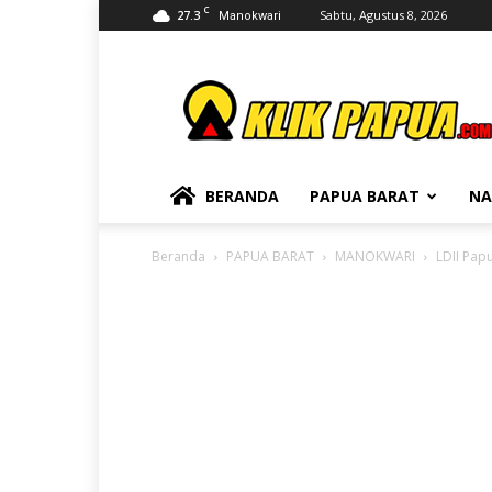
C
27.3
Sabtu, Agustus 8, 2026
Manokwari
KLIKPAPUA
BERANDA
PAPUA BARAT
NA
Beranda
PAPUA BARAT
MANOKWARI
LDII Pap