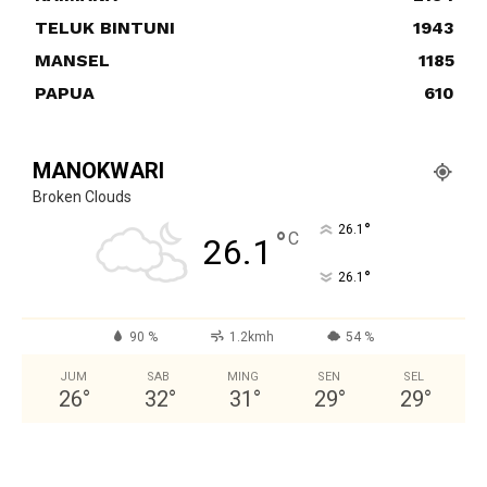
TELUK BINTUNI
1943
MANSEL
1185
PAPUA
610
MANOKWARI
Broken Clouds
°
26.1
°
C
26.1
°
26.1
90 %
1.2kmh
54 %
JUM
SAB
MING
SEN
SEL
26
°
32
°
31
°
29
°
29
°