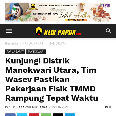
Beranda
PAPUA BARAT
MANOKWARI
PAPUA BARAT
MANOKWARI
Kunjungi Distrik
Manokwari Utara, Tim
Wasev Pastikan
Pekerjaan Fisik TMMD
Rampung Tepat Waktu
Penulis
Redaktur KlikPapua
-
Mei 16, 2026
0