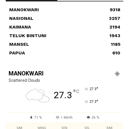
MANOKWARI
9318
NASIONAL
3257
KAIMANA
2194
TELUK BINTUNI
1943
MANSEL
1185
PAPUA
610
MANOKWARI
Scattered Clouds
°
27.3
°
C
27.3
°
27.3
71 %
1.6kmh
26 %
SAB
MING
SEN
SEL
RAB