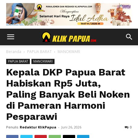
Beranda
PAPUA BARAT
MANOKWARI
PAPUA BARAT
MANOKWARI
Kepala DKP Papua Barat
Habiskan Rp5 Juta,
Paling Banyak Beli Noken
di Pameran Harmoni
Pesparawi
Penulis
Redaktur KlikPapua
-
Juni 26, 2026
0