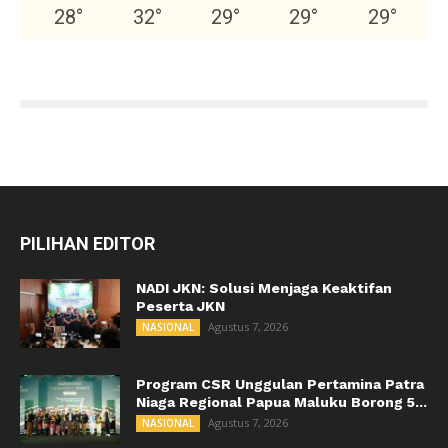
28
°
32
°
29
°
29
°
29
°
PILIHAN EDITOR
NADI JKN: Solusi Menjaga Keaktifan
Peserta JKN
Agustus 7, 2026
NASIONAL
Program CSR Unggulan Pertamina Patra
Niaga Regional Papua Maluku Borong 5...
Agustus 7, 2026
NASIONAL