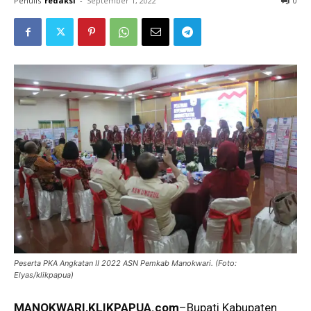
Penulis
redaksi
-
September 1, 2022
0
Peserta PKA Angkatan II 2022 ASN Pemkab Manokwari. (Foto:
Elyas/klikpapua)
MANOKWARI,KLIKPAPUA.com
–Bupati Kabupaten