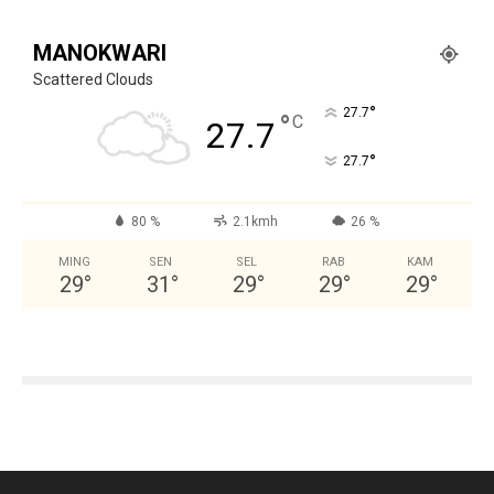
MANOKWARI
Scattered Clouds
°
27.7
°
C
27.7
°
27.7
80 %
2.1kmh
26 %
MING
SEN
SEL
RAB
KAM
29
°
31
°
29
°
29
°
29
°