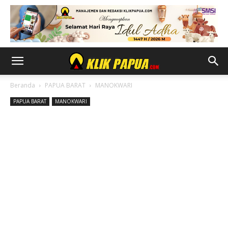
Beranda
PAPUA BARAT
MANOKWARI
PAPUA BARAT
MANOKWARI