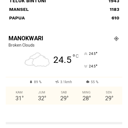
TELUK BINTUNI
1943
MANSEL
1183
PAPUA
610
MANOKWARI
Broken Clouds
°
24.5
°
C
24.5
°
24.5
89 %
3.1kmh
55 %
KAM
JUM
SAB
MING
SEN
31
°
32
°
29
°
28
°
29
°