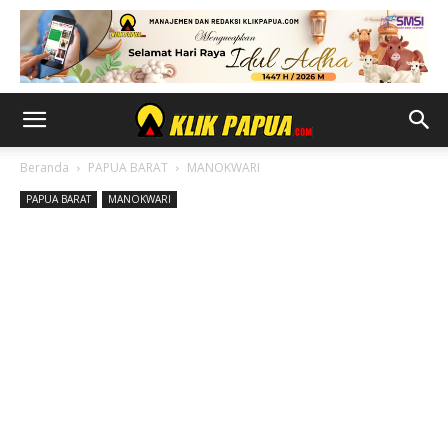
Beranda
PAPUA BARAT
MANOKWARI
PAPUA BARAT
MANOKWARI