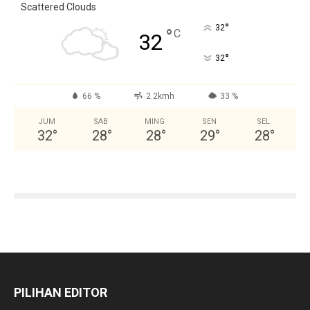
Scattered Clouds
°
32
°
C
32
°
32
66 %
2.2kmh
33 %
JUM
SAB
MING
SEN
SEL
32
°
28
°
28
°
29
°
28
°
PILIHAN EDITOR