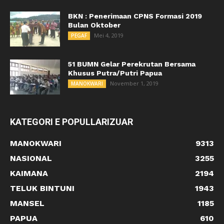
BKN : Penerimaan CPNS Formasi 2019
Bulan Oktober
Mei 4, 2019
PEGAF
51 BUMN Gelar Perekrutan Bersama
Khusus Putra/Putri Papua
November 1, 2019
MANOKWARI
KATEGORI E POPULLARIZUAR
MANOKWARI
9313
NASIONAL
3255
KAIMANA
2194
TELUK BINTUNI
1943
MANSEL
1185
PAPUA
610