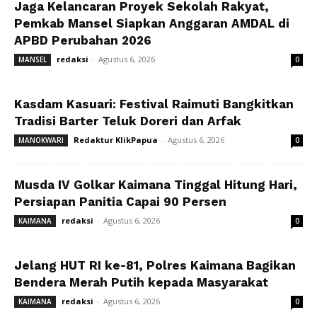
Jaga Kelancaran Proyek Sekolah Rakyat,
Pemkab Mansel Siapkan Anggaran AMDAL di
APBD Perubahan 2026
redaksi
-
Agustus 6, 2026
MANSEL
0
Kasdam Kasuari: Festival Raimuti Bangkitkan
Tradisi Barter Teluk Doreri dan Arfak
Redaktur KlikPapua
-
Agustus 6, 2026
MANOKWARI
0
Musda IV Golkar Kaimana Tinggal Hitung Hari,
Persiapan Panitia Capai 90 Persen
redaksi
-
Agustus 6, 2026
KAIMANA
0
Jelang HUT RI ke-81, Polres Kaimana Bagikan
Bendera Merah Putih kepada Masyarakat
redaksi
-
Agustus 6, 2026
KAIMANA
0