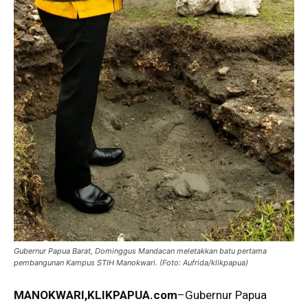
Gubernur Papua Barat, Dominggus Mandacan meletakkan batu pertama
pembangunan Kampus STIH Manokwari. (Foto: Aufrida/klikpapua)
MANOKWARI,KLIKPAPUA.com
–Gubernur Papua