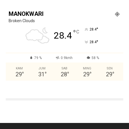
MANOKWARI
Broken Clouds
°
28.4
°
C
28.4
°
28.4
79 %
0.9kmh
58 %
KAM
JUM
SAB
MING
SEN
29
°
31
°
28
°
29
°
29
°