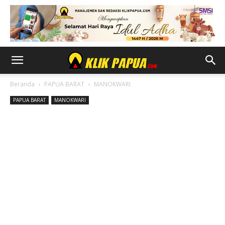
Beranda
PAPUA BARAT
MANOKWARI
PAPUA BARAT
MANOKWARI