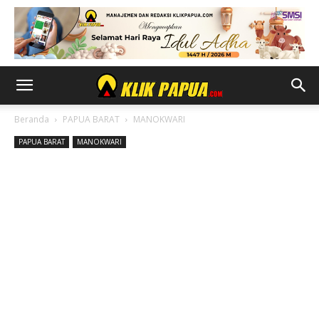
Beranda
PAPUA BARAT
MANOKWARI
PAPUA BARAT
MANOKWARI