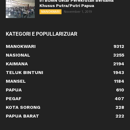
51 BUMN Gelar Perekrutan Bersama
Khusus Putra/Putri Papua
November 1, 2019
MANOKWARI
KATEGORI E POPULLARIZUAR
MANOKWARI
9312
NASIONAL
3255
KAIMANA
2194
TELUK BINTUNI
1943
MANSEL
1184
PAPUA
610
PEGAF
407
KOTA SORONG
228
PAPUA BARAT
222