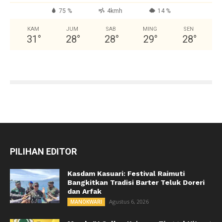
75 %
4kmh
14 %
KAM
JUM
SAB
MING
SEN
31
°
28
°
28
°
29
°
28
°
PILIHAN EDITOR
Kasdam Kasuari: Festival Raimuti
Bangkitkan Tradisi Barter Teluk Doreri
dan Arfak
Agustus 6, 2026
MANOKWARI