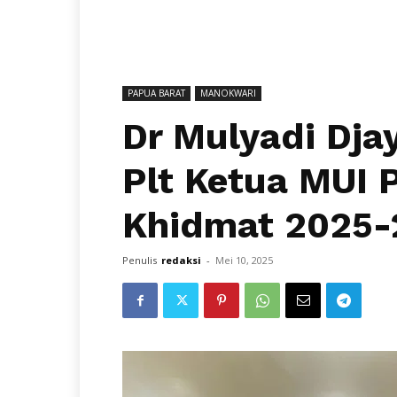
PAPUA BARAT
MANOKWARI
Dr Mulyadi Dja
Plt Ketua MUI 
Khidmat 2025-
Penulis
redaksi
-
Mei 10, 2025