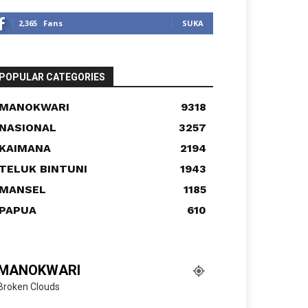
2,365
Fans
SUKA
POPULAR CATEGORIES
MANOKWARI
9318
NASIONAL
3257
KAIMANA
2194
TELUK BINTUNI
1943
MANSEL
1185
PAPUA
610
MANOKWARI
Broken Clouds