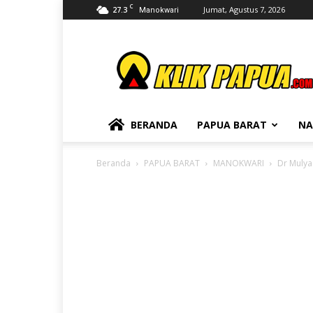
C
27.3
Jumat, Agustus 7, 2026
Manokwari
KLIKPAPUA
BERANDA
PAPUA BARAT
NA
Beranda
PAPUA BARAT
MANOKWARI
Dr Mulya