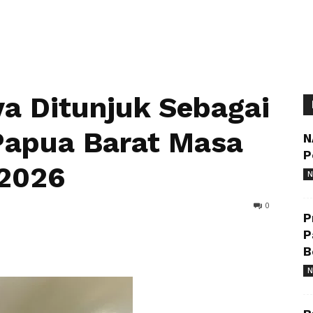
ya Ditunjuk Sebagai
Papua Barat Masa
N
P
2026
N
0
P
P
B
N