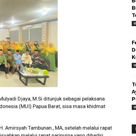
B
B
T
M
F
D
K
M
T
A
.Mulyadi Djaya, M.Si ditunjuk sebagai pelaksana
P
donesia (MUI) Papua Barat, sisa masa khidmat
M
 H. Amirsyah Tambunan., MA, setelah melalui rapat
yahkan melalui rapat paripurna yang dihadiri