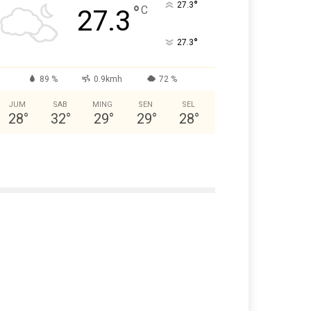
°
27.3
°
C
27.3
°
27.3
89 %
0.9kmh
72 %
JUM
SAB
MING
SEN
SEL
28
°
32
°
29
°
29
°
28
°