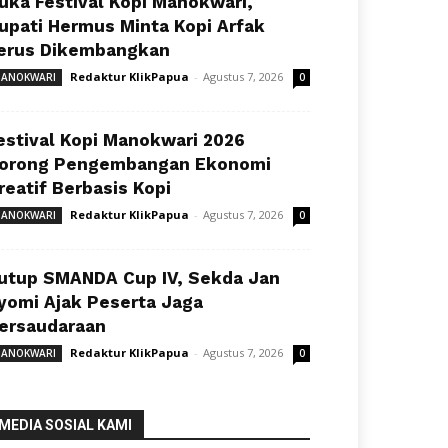
uka Festival Kopi Manokwari,
upati Hermus Minta Kopi Arfak
erus Dikembangkan
Redaktur KlikPapua
-
Agustus 7, 2026
ANOKWARI
0
estival Kopi Manokwari 2026
orong Pengembangan Ekonomi
reatif Berbasis Kopi
Redaktur KlikPapua
-
Agustus 7, 2026
ANOKWARI
0
utup SMANDA Cup IV, Sekda Jan
yomi Ajak Peserta Jaga
ersaudaraan
Redaktur KlikPapua
-
Agustus 7, 2026
ANOKWARI
0
MEDIA SOSIAL KAMI