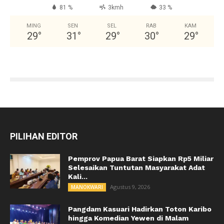
81 %
3kmh
33 %
MING
SEN
SEL
RAB
KAM
29
°
31
°
29
°
30
°
29
°
PILIHAN EDITOR
Pemprov Papua Barat Siapkan Rp5 Miliar
Selesaikan Tuntutan Masyarakat Adat
Kali...
Agustus 9, 2026
MANOKWARI
Pangdam Kasuari Hadirkan Toton Karibo
hingga Komedian Yewen di Malam