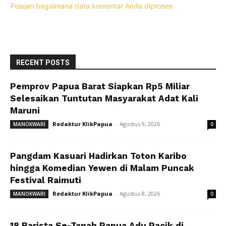
Pelajari bagaimana data komentar Anda diproses
RECENT POSTS
Pemprov Papua Barat Siapkan Rp5 Miliar
Selesaikan Tuntutan Masyarakat Adat Kali
Maruni
Redaktur KlikPapua
-
Agustus 9, 2026
MANOKWARI
0
Pangdam Kasuari Hadirkan Toton Karibo
hingga Komedian Yewen di Malam Puncak
Festival Raimuti
Redaktur KlikPapua
-
Agustus 8, 2026
MANOKWARI
0
18 Barista Se-Tanah Papua Adu Racik di