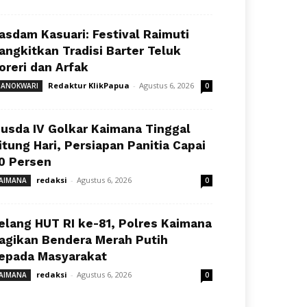
asdam Kasuari: Festival Raimuti
angkitkan Tradisi Barter Teluk
oreri dan Arfak
Redaktur KlikPapua
-
Agustus 6, 2026
ANOKWARI
0
usda IV Golkar Kaimana Tinggal
itung Hari, Persiapan Panitia Capai
0 Persen
redaksi
-
Agustus 6, 2026
AIMANA
0
elang HUT RI ke-81, Polres Kaimana
agikan Bendera Merah Putih
epada Masyarakat
redaksi
-
Agustus 6, 2026
AIMANA
0