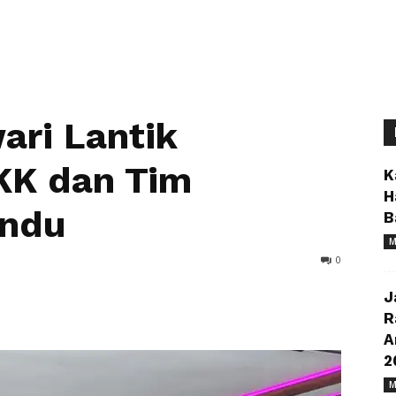
ari Lantik
KK dan Tim
K
H
andu
B
M
0
J
R
A
2
M