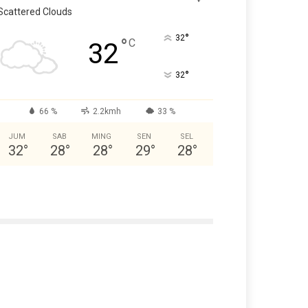
Scattered Clouds
°
32
°
C
32
°
32
66 %
2.2kmh
33 %
JUM
SAB
MING
SEN
SEL
32
°
28
°
28
°
29
°
28
°