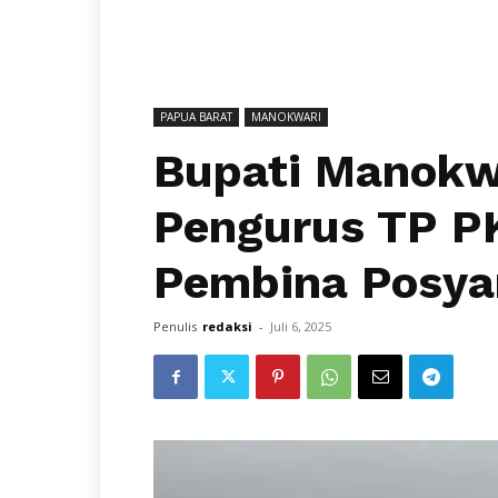
PAPUA BARAT
MANOKWARI
Bupati Manokw
Pengurus TP P
Pembina Posy
Penulis
redaksi
-
Juli 6, 2025