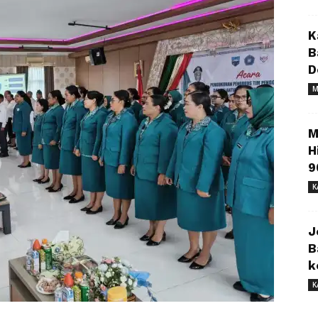
K
B
D
M
M
H
9
K
J
B
k
K