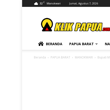
C
32
Jumat, Agustus 7, 2026
Manokwari
KLIKPAPUA
BERANDA
PAPUA BARAT
NA
Beranda
PAPUA BARAT
MANOKWARI
Bupati M