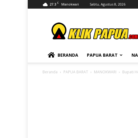
C
27.3
Sabtu, Agustus 8, 2026
Manokwari
KLIKPAPUA
BERANDA
PAPUA BARAT
NA
Beranda
PAPUA BARAT
MANOKWARI
Bupati H