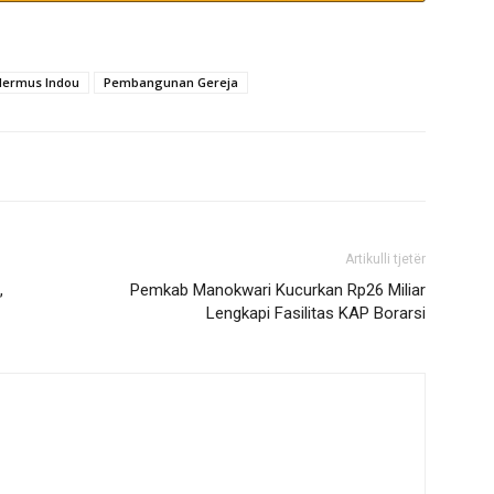
Hermus Indou
Pembangunan Gereja
Artikulli tjetër
,
Pemkab Manokwari Kucurkan Rp26 Miliar
Lengkapi Fasilitas KAP Borarsi