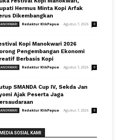
uka Festival Kopi Manokwari,
upati Hermus Minta Kopi Arfak
erus Dikembangkan
Redaktur KlikPapua
-
Agustus 7, 2026
ANOKWARI
0
estival Kopi Manokwari 2026
orong Pengembangan Ekonomi
reatif Berbasis Kopi
Redaktur KlikPapua
-
Agustus 7, 2026
ANOKWARI
0
utup SMANDA Cup IV, Sekda Jan
yomi Ajak Peserta Jaga
ersaudaraan
Redaktur KlikPapua
-
Agustus 7, 2026
ANOKWARI
0
MEDIA SOSIAL KAMI