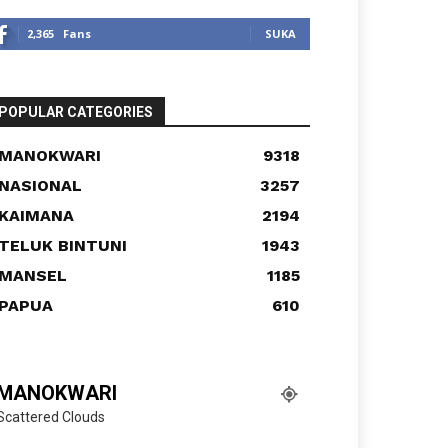
2,365
Fans
SUKA
POPULAR CATEGORIES
MANOKWARI
9318
NASIONAL
3257
KAIMANA
2194
TELUK BINTUNI
1943
MANSEL
1185
PAPUA
610
MANOKWARI
Scattered Clouds