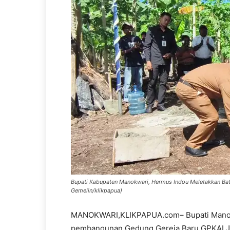
Bupati Kabupaten Manokwari, Hermus Indou Meletakkan Bat
Gemelin/klikpapua)
MANOKWARI,KLIKPAPUA.com– Bupati Manokw
pembangunan Gedung Gereja Baru GPKAI Jem