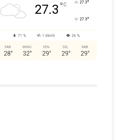
°
27.3
°
C
27.3
°
27.3
71 %
1.6kmh
26 %
SAB
MING
SEN
SEL
RAB
28
°
32
°
29
°
29
°
29
°