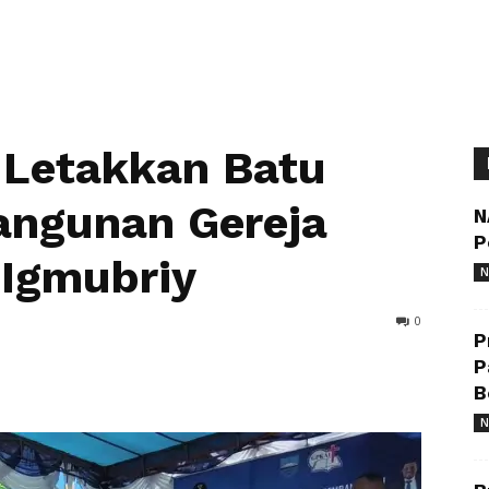
 Letakkan Batu
ngunan Gereja
N
P
 Igmubriy
N
0
P
P
B
N