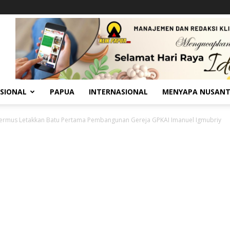
SIONAL
PAPUA
INTERNASIONAL
MENYAPA NUSAN
ermus Letakkan Batu Pertama Pembangunan Gereja GPKAI Imanuel Igmubriy