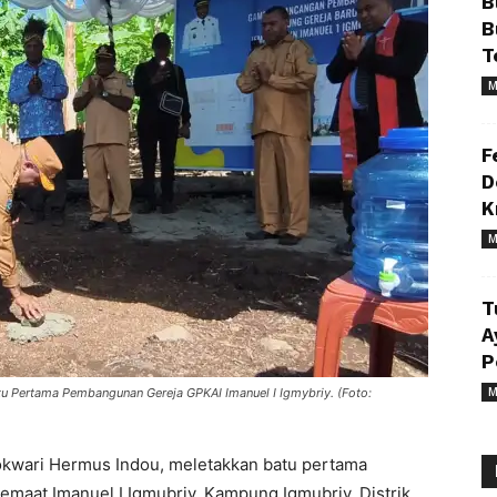
B
B
T
M
F
D
K
M
T
A
P
M
u Pertama Pembangunan Gereja GPKAI Imanuel I Igmybriy. (Foto:
ari Hermus Indou, meletakkan batu pertama
aat Imanuel I Igmubriy, Kampung Igmubriy, Distrik