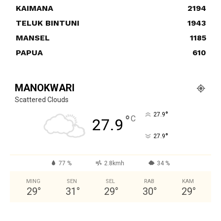
KAIMANA
2194
TELUK BINTUNI
1943
MANSEL
1185
PAPUA
610
MANOKWARI
Scattered Clouds
°
27.9
°
C
27.9
°
27.9
77 %
2.8kmh
34 %
MING
SEN
SEL
RAB
KAM
29
°
31
°
29
°
30
°
29
°