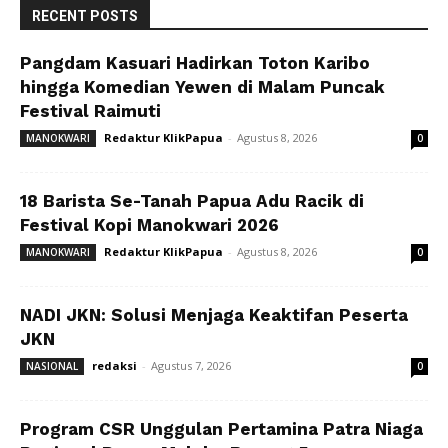
RECENT POSTS
Pangdam Kasuari Hadirkan Toton Karibo
hingga Komedian Yewen di Malam Puncak
Festival Raimuti
Redaktur KlikPapua
-
Agustus 8, 2026
MANOKWARI
0
18 Barista Se-Tanah Papua Adu Racik di
Festival Kopi Manokwari 2026
Redaktur KlikPapua
-
Agustus 8, 2026
MANOKWARI
0
NADI JKN: Solusi Menjaga Keaktifan Peserta
JKN
redaksi
-
Agustus 7, 2026
NASIONAL
0
Program CSR Unggulan Pertamina Patra Niaga