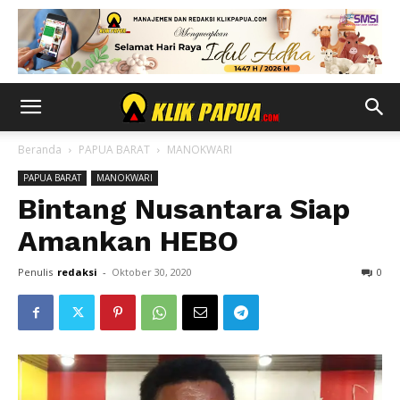
Beranda
PAPUA BARAT
MANOKWARI
PAPUA BARAT
MANOKWARI
Bintang Nusantara Siap
Amankan HEBO
Penulis
redaksi
-
Oktober 30, 2020
0