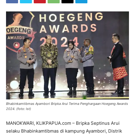
Bhabinkamtibmas Ayambori Bripka Arui Terima Penghargaan Hoegeng Awards
2024. (foto: Ist)
MANOKWARI, KLIKPAPUA.com – Bripka Septinus Arui
selaku Bhabinkamtibmas di kampung Ayambori, Distrik