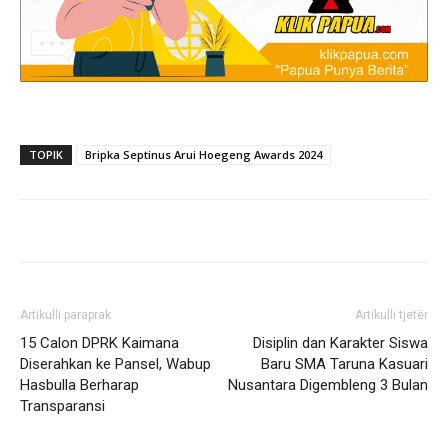
TOPIK
Bripka Septinus Arui Hoegeng Awards 2024
Artikulli paraprak
Artikulli tjetër
15 Calon DPRK Kaimana
Disiplin dan Karakter Siswa
Diserahkan ke Pansel, Wabup
Baru SMA Taruna Kasuari
Hasbulla Berharap
Nusantara Digembleng 3 Bulan
Transparansi