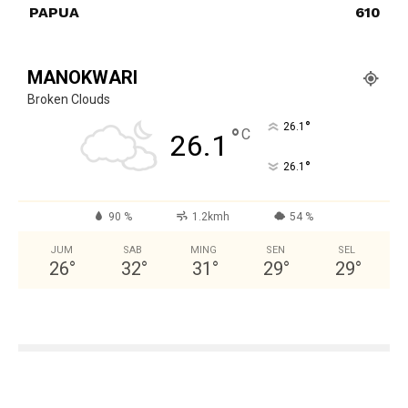
PAPUA
610
MANOKWARI
Broken Clouds
°
26.1
°
C
26.1
°
26.1
90 %
1.2kmh
54 %
JUM
SAB
MING
SEN
SEL
26
°
32
°
31
°
29
°
29
°