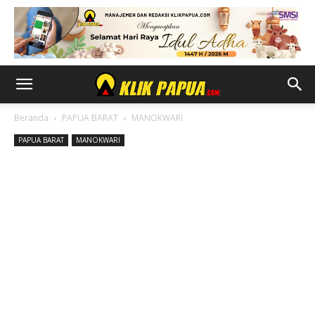
Beranda
PAPUA BARAT
MANOKWARI
PAPUA BARAT
MANOKWARI