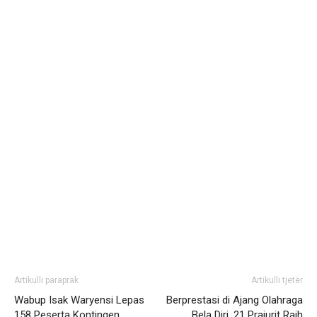
Artikulli paraprak
Artikulli tjetër
Wabup Isak Waryensi Lepas
Berprestasi di Ajang Olahraga
158 Peserta Kontingen
Bela Diri, 21 Prajurit Raih