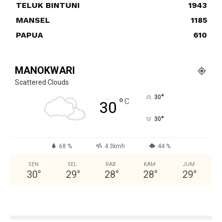
TELUK BINTUNI
1943
MANSEL
1185
PAPUA
610
MANOKWARI
Scattered Clouds
°
30
°
C
30
°
30
68 %
4.3kmh
44 %
SEN
SEL
RAB
KAM
JUM
30
°
29
°
28
°
28
°
29
°