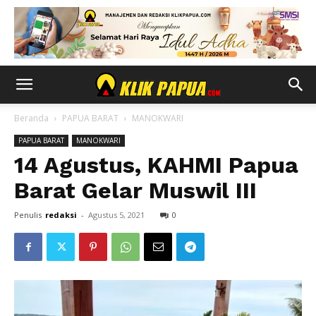
Beranda
PAPUA BARAT
MANOKWARI
PAPUA BARAT
MANOKWARI
14 Agustus, KAHMI Papua
Barat Gelar Muswil III
Penulis
redaksi
-
Agustus 5, 2021
0