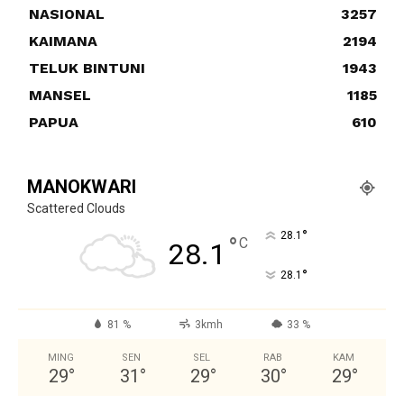
NASIONAL
3257
KAIMANA
2194
TELUK BINTUNI
1943
MANSEL
1185
PAPUA
610
MANOKWARI
Scattered Clouds
°
28.1
°
C
28.1
°
28.1
81 %
3kmh
33 %
MING
SEN
SEL
RAB
KAM
29
°
31
°
29
°
30
°
29
°