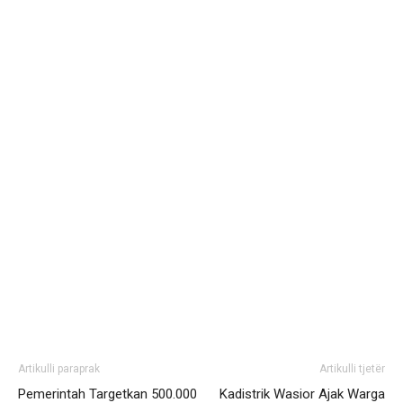
Artikulli paraprak
Artikulli tjetër
Pemerintah Targetkan 500.000
Kadistrik Wasior Ajak Warga