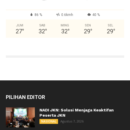
86 %
0.6kmh
40 %
JUM
SAB
MING
SEN
SEL
27
°
32
°
32
°
29
°
29
°
PILIHAN EDITOR
NADI JKN: Solusi Menjaga Keaktifan
Peserta JKN
Agustus 7, 2026
NASIONAL