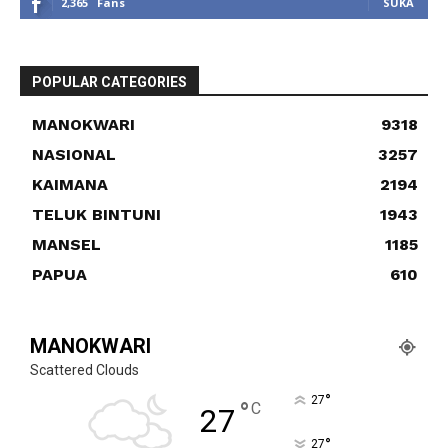
2,365
Fans
SUKA
POPULAR CATEGORIES
MANOKWARI
9318
NASIONAL
3257
KAIMANA
2194
TELUK BINTUNI
1943
MANSEL
1185
PAPUA
610
MANOKWARI
Scattered Clouds
°
27
°
C
27
°
27