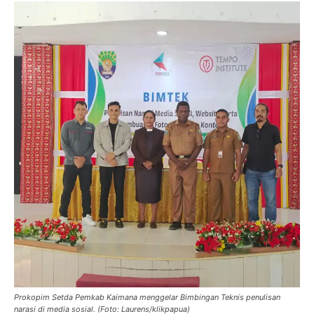
Prokopim Setda Pemkab Kaimana menggelar Bimbingan Teknis penulisan
narasi di media sosial. (Foto: Laurens/klikpapua)