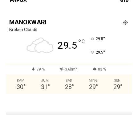
PAPUA
610
MANOKWARI
Broken Clouds
°
29.5
°
C
29.5
°
29.5
79 %
3.6kmh
83 %
KAM
JUM
SAB
MING
SEN
30
°
31
°
28
°
29
°
29
°