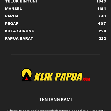
TELUK BINTUNI
1943
MANSEL
1184
PAPUA
610
PEGAF
407
KOTA SORONG
228
PAPUA BARAT
222
TENTANG KAMI
Klikpapua.com hadir menambah nuansa baru dunia jurnalistik