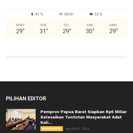
81 %
3kmh
33 %
MING
SEN
SEL
RAB
KAM
29
°
31
°
29
°
30
°
29
°
PILIHAN EDITOR
Pemprov Papua Barat Siapkan Rp5 Miliar
Selesaikan Tuntutan Masyarakat Adat
Kali...
Agustus 9, 2026
MANOKWARI