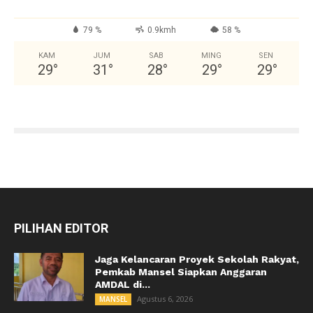
79 %
0.9kmh
58 %
KAM
JUM
SAB
MING
SEN
29
°
31
°
28
°
29
°
29
°
PILIHAN EDITOR
Jaga Kelancaran Proyek Sekolah Rakyat,
Pemkab Mansel Siapkan Anggaran
AMDAL di...
Agustus 6, 2026
MANSEL