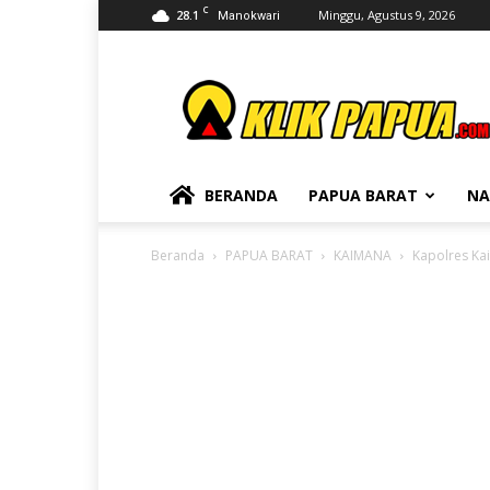
C
28.1
Minggu, Agustus 9, 2026
Manokwari
KLIKPAPUA
BERANDA
PAPUA BARAT
NA
Beranda
PAPUA BARAT
KAIMANA
Kapolres Ka