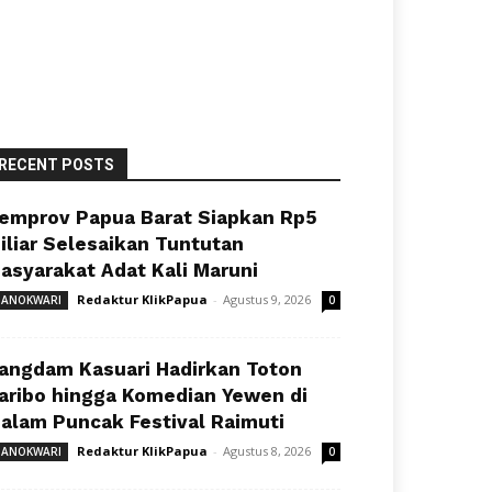
RECENT POSTS
emprov Papua Barat Siapkan Rp5
iliar Selesaikan Tuntutan
asyarakat Adat Kali Maruni
Redaktur KlikPapua
-
Agustus 9, 2026
ANOKWARI
0
angdam Kasuari Hadirkan Toton
aribo hingga Komedian Yewen di
alam Puncak Festival Raimuti
Redaktur KlikPapua
-
Agustus 8, 2026
ANOKWARI
0