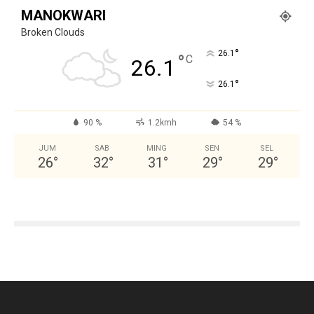
MANOKWARI
Broken Clouds
°
26.1
°
C
26.1
°
26.1
90 %
1.2kmh
54 %
JUM
SAB
MING
SEN
SEL
26
°
32
°
31
°
29
°
29
°