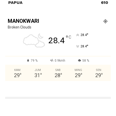
PAPUA
610
MANOKWARI
Broken Clouds
°
28.4
°
C
28.4
°
28.4
79 %
0.9kmh
58 %
KAM
JUM
SAB
MING
SEN
29
°
31
°
28
°
29
°
29
°