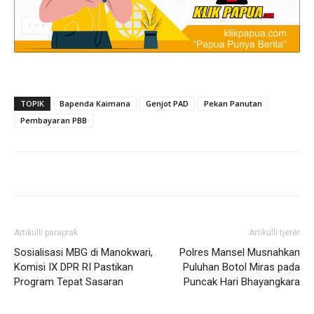
TOPIK
Bapenda Kaimana
Genjot PAD
Pekan Panutan
Pembayaran PBB
Artikulli paraprak
Artikulli tjetër
Sosialisasi MBG di Manokwari,
Polres Mansel Musnahkan
Komisi IX DPR RI Pastikan
Puluhan Botol Miras pada
Program Tepat Sasaran
Puncak Hari Bhayangkara