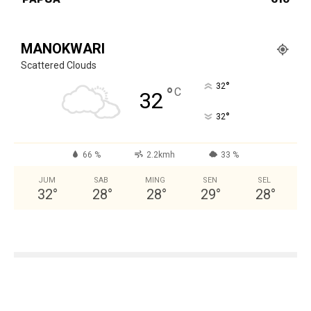
MANOKWARI
Scattered Clouds
°
32
°
C
32
°
32
66 %
2.2kmh
33 %
JUM
SAB
MING
SEN
SEL
32
°
28
°
28
°
29
°
28
°