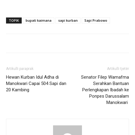
TOPIK
bupati kaimana
sapi kurban
Sapi Prabowo
Artikulli paraprak
Artikulli tjetër
Hewan Kurban Idul Adha di
Senator Filep Wamafma
Manokwari Capai 504 Sapi dan
Serahkan Bantuan
20 Kambing
Perlengkapan Ibadah ke
Ponpes Darussalam
Manokwari