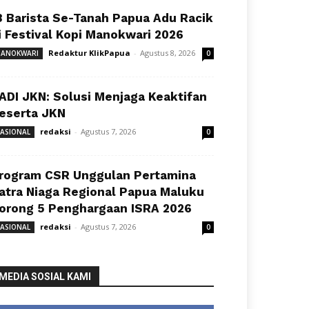
8 Barista Se-Tanah Papua Adu Racik
i Festival Kopi Manokwari 2026
Redaktur KlikPapua
-
Agustus 8, 2026
ANOKWARI
0
ADI JKN: Solusi Menjaga Keaktifan
eserta JKN
redaksi
-
Agustus 7, 2026
ASIONAL
0
rogram CSR Unggulan Pertamina
atra Niaga Regional Papua Maluku
orong 5 Penghargaan ISRA 2026
redaksi
-
Agustus 7, 2026
ASIONAL
0
MEDIA SOSIAL KAMI