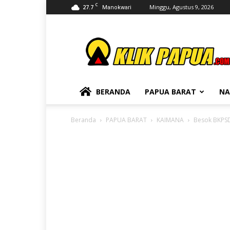
C
27.7
Minggu, Agustus 9, 2026
Manokwari
KLIKPAPUA
BERANDA
PAPUA BARAT
NA
Beranda
PAPUA BARAT
KAIMANA
Besok BKPSD