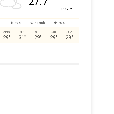
27.7
°
27.7
80 %
2.1kmh
26 %
MING
SEN
SEL
RAB
KAM
29
°
31
°
29
°
29
°
29
°