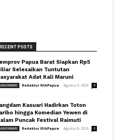
RECENT POSTS
emprov Papua Barat Siapkan Rp5
iliar Selesaikan Tuntutan
asyarakat Adat Kali Maruni
Redaktur KlikPapua
-
Agustus 9, 2026
ANOKWARI
0
angdam Kasuari Hadirkan Toton
aribo hingga Komedian Yewen di
alam Puncak Festival Raimuti
Redaktur KlikPapua
-
Agustus 8, 2026
ANOKWARI
0