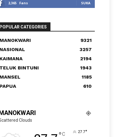
2,365
Fans
SUKA
POPULAR CATEGORIES
MANOKWARI
9321
NASIONAL
3257
KAIMANA
2194
TELUK BINTUNI
1943
MANSEL
1185
PAPUA
610
MANOKWARI
Scattered Clouds
°
27.7
°
C