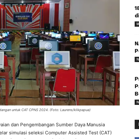
1
d
M
N
P
N
P
P
B
N
angan untuk CAT CPNS 2024. (Foto: Laurens/klikpapua)
aian dan Pengembangan Sumber Daya Manusia
r simulasi seleksi Computer Assisted Test (CAT)