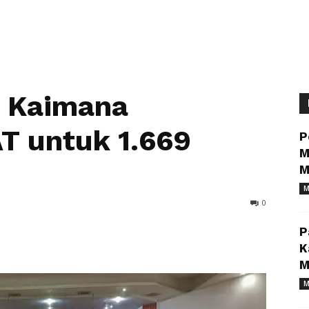
 Kaimana
T untuk 1.669
P
M
M
M
0
P
K
M
M