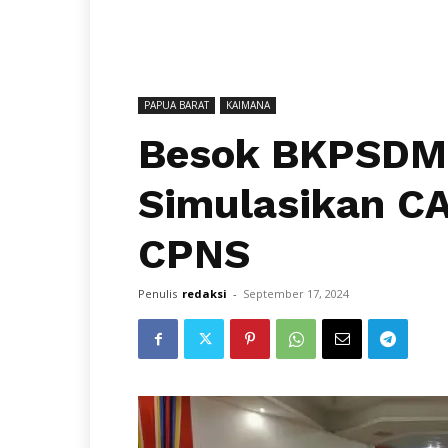
PAPUA BARAT
KAIMANA
Besok BKPSDM
Simulasikan CA
CPNS
Penulis
redaksi
-
September 17, 2024