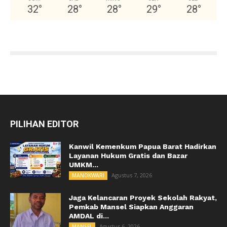
32
°
28
°
28
°
29
°
28
°
PILIHAN EDITOR
Kanwil Kemenkum Papua Barat Hadirkan
Layanan Hukum Gratis dan Bazar
UMKM...
Agustus 7, 2026
MANOKWARI
Jaga Kelancaran Proyek Sekolah Rakyat,
Pemkab Mansel Siapkan Anggaran
AMDAL di...
Agustus 6, 2026
MANSEL