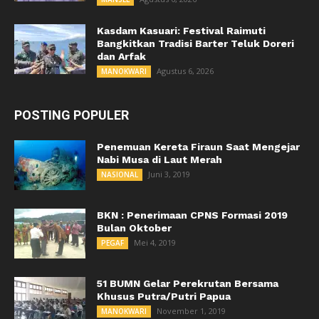
Kasdam Kasuari: Festival Raimuti
Bangkitkan Tradisi Barter Teluk Doreri
dan Arfak
Agustus 6, 2026
MANOKWARI
POSTING POPULER
Penemuan Kereta Firaun Saat Mengejar
Nabi Musa di Laut Merah
Juni 3, 2019
NASIONAL
BKN : Penerimaan CPNS Formasi 2019
Bulan Oktober
Mei 4, 2019
PEGAF
51 BUMN Gelar Perekrutan Bersama
Khusus Putra/Putri Papua
November 1, 2019
MANOKWARI