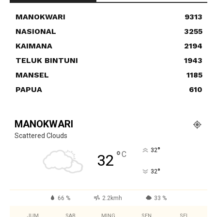
MANOKWARI
9313
NASIONAL
3255
KAIMANA
2194
TELUK BINTUNI
1943
MANSEL
1185
PAPUA
610
MANOKWARI
Scattered Clouds
°
32
°
C
32
°
32
66 %
2.2kmh
33 %
JUM
SAB
MING
SEN
SEL