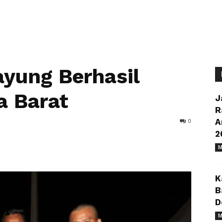
ayung Berhasil
a Barat
J
R
0
A
2
M
K
B
D
M