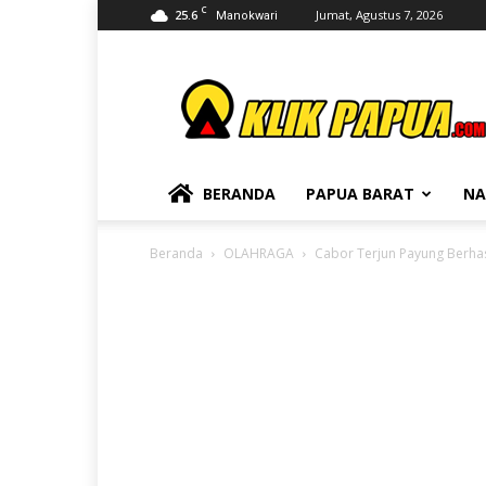
C
25.6
Jumat, Agustus 7, 2026
Manokwari
KLIKPAPUA
BERANDA
PAPUA BARAT
NA
Beranda
OLAHRAGA
Cabor Terjun Payung Berha