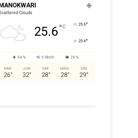
MANOKWARI
Scattered Clouds
°
25.6
°
C
25.6
°
25.6
94 %
0.9kmh
29 %
KAM
JUM
SAB
MING
SEN
26
°
32
°
28
°
28
°
29
°