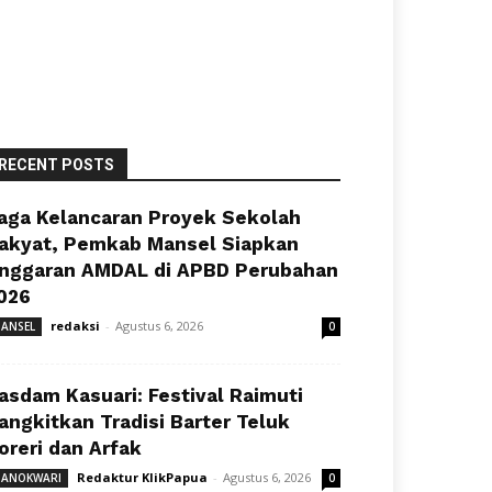
RECENT POSTS
aga Kelancaran Proyek Sekolah
akyat, Pemkab Mansel Siapkan
nggaran AMDAL di APBD Perubahan
026
redaksi
-
Agustus 6, 2026
ANSEL
0
asdam Kasuari: Festival Raimuti
angkitkan Tradisi Barter Teluk
oreri dan Arfak
Redaktur KlikPapua
-
Agustus 6, 2026
ANOKWARI
0