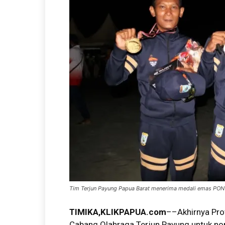
Tim Terjun Payung Papua Barat menerima medali emas PON 
TIMIKA,KLIKPAPUA.com
––Akhirnya Pro
Cabang Olahraga Terjun Payung untuk no