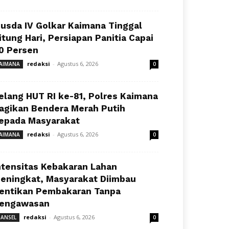
usda IV Golkar Kaimana Tinggal
itung Hari, Persiapan Panitia Capai
0 Persen
redaksi
-
Agustus 6, 2026
AIMANA
0
elang HUT RI ke-81, Polres Kaimana
agikan Bendera Merah Putih
epada Masyarakat
redaksi
-
Agustus 6, 2026
AIMANA
0
ntensitas Kebakaran Lahan
eningkat, Masyarakat Diimbau
entikan Pembakaran Tanpa
engawasan
redaksi
-
Agustus 6, 2026
ANSEL
0