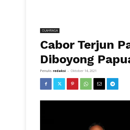
OLAHRAGA
Cabor Terjun P
Diboyong Papu
Penulis
redaksi
-
Oktober 14, 2021