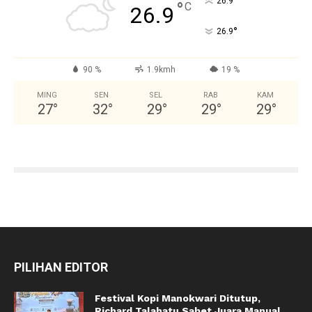
°
26.9
°
C
26.9
°
26.9
90 %
1.9kmh
19 %
MING
SEN
SEL
RAB
KAM
27
°
32
°
29
°
29
°
29
°
PILIHAN EDITOR
Festival Kopi Manokwari Ditutup,
Richard Talahatu Sabet Juara Manual