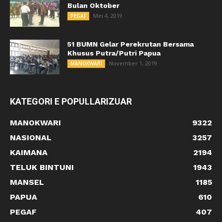
Bulan Oktober
Mei 4, 2019
PEGAF
51 BUMN Gelar Perekrutan Bersama
Khusus Putra/Putri Papua
November 1, 2019
MANOKWARI
KATEGORI E POPULLARIZUAR
MANOKWARI
9322
NASIONAL
3257
KAIMANA
2194
TELUK BINTUNI
1943
MANSEL
1185
PAPUA
610
PEGAF
407