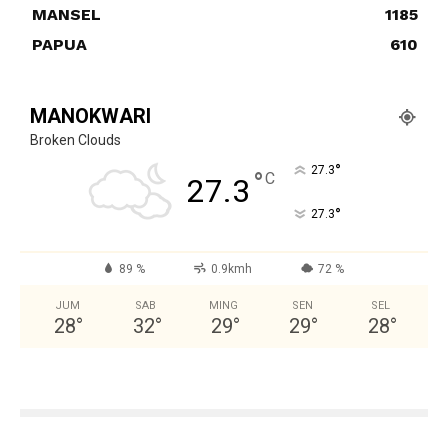
MANSEL
1185
PAPUA
610
MANOKWARI
Broken Clouds
°
27.3
°
C
27.3
°
27.3
89 %
0.9kmh
72 %
JUM
SAB
MING
SEN
SEL
28
°
32
°
29
°
29
°
28
°