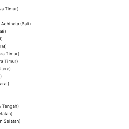
wa Timur)
Adhinata (Bali)
li)
t)
rat)
ra Timur)
ra Timur)
tara)
)
arat)
n Tengah)
latan)
an Selatan)