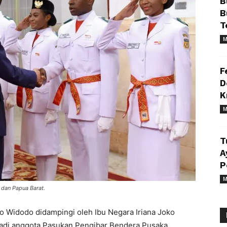
B
B
T
M
F
D
K
M
T
A
P
M
 dan Papua Barat.
o Widodo didampingi oleh Ibu Negara Iriana Joko
di anggota Pasukan Pengibar Bendera Pusaka