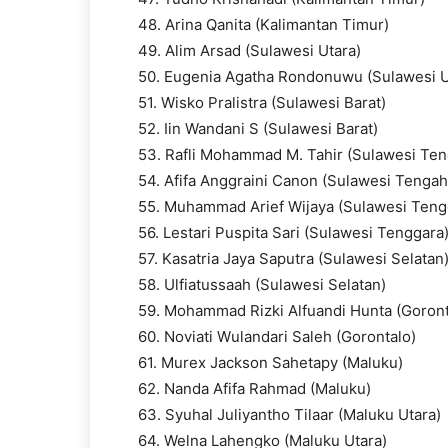
48. Arina Qanita (Kalimantan Timur)
49. Alim Arsad (Sulawesi Utara)
50. Eugenia Agatha Rondonuwu (Sulawesi U
51. Wisko Pralistra (Sulawesi Barat)
52. Iin Wandani S (Sulawesi Barat)
53. Rafli Mohammad M. Tahir (Sulawesi Ten
54. Afifa Anggraini Canon (Sulawesi Tengah
55. Muhammad Arief Wijaya (Sulawesi Teng
56. Lestari Puspita Sari (Sulawesi Tenggara
57. Kasatria Jaya Saputra (Sulawesi Selatan
58. Ulfiatussaah (Sulawesi Selatan)
59. Mohammad Rizki Alfuandi Hunta (Goront
60. Noviati Wulandari Saleh (Gorontalo)
61. Murex Jackson Sahetapy (Maluku)
62. Nanda Afifa Rahmad (Maluku)
63. Syuhal Juliyantho Tilaar (Maluku Utara)
64. Welna Lahengko (Maluku Utara)