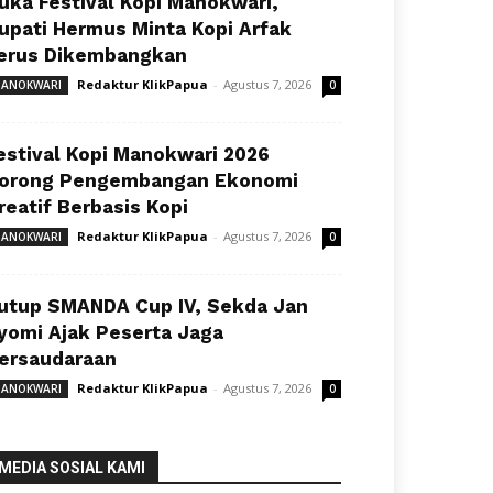
uka Festival Kopi Manokwari,
upati Hermus Minta Kopi Arfak
erus Dikembangkan
Redaktur KlikPapua
-
Agustus 7, 2026
ANOKWARI
0
estival Kopi Manokwari 2026
orong Pengembangan Ekonomi
reatif Berbasis Kopi
Redaktur KlikPapua
-
Agustus 7, 2026
ANOKWARI
0
utup SMANDA Cup IV, Sekda Jan
yomi Ajak Peserta Jaga
ersaudaraan
Redaktur KlikPapua
-
Agustus 7, 2026
ANOKWARI
0
MEDIA SOSIAL KAMI