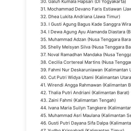
30. Galuh Kumala Hapsari (DI Yogyakarta)
31. Mochammad Devano Faris Estiawan (Ja
32. Dhea Lukita Andriana (Jawa Timur)
33. I Gusti Agung Bagus Kade Sanggra Wira 
34. I Dewa Agung Ayu Alamanda Diastara (Ba
35. Muhammad Adzan (Nusa Tenggara Bara
36. Shelly Melsyan Silva (Nusa Tenggara Ba
37. Noval Ramadhan Mandaka (Nusa Tengga
38. Cecilia Cortereal Martins (Nusa Tengga
39. Fahmi Nur Deskaruniawan (Kalimantan U
40. Cut Putri Widya Utami (Kalimantan Utara
41. Wirendi Angga Rahmawan (Kalimantan B
42. Thalia Putri Andriani (Kalimantan Barat)
43. Zaini Fahmi (Kalimantan Tengah)
44. Ivana Maria Suilyn Tangkere (Kalimanta
45. Muhammad Asri Maulana (Kalimantan Se
46. Gusti Putri Dayana Sifa Dalpa (Kalimant
47. Yudho Krisnahadi (Kalimantan Timur)