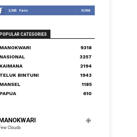
2,365
Fans
SUKA
POPULAR CATEGORIES
MANOKWARI
9318
NASIONAL
3257
KAIMANA
2194
TELUK BINTUNI
1943
MANSEL
1185
PAPUA
610
MANOKWARI
Few Clouds