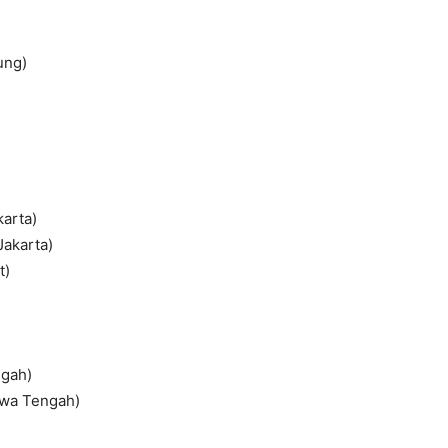
ung)
karta)
Jakarta)
t)
gah)
awa Tengah)