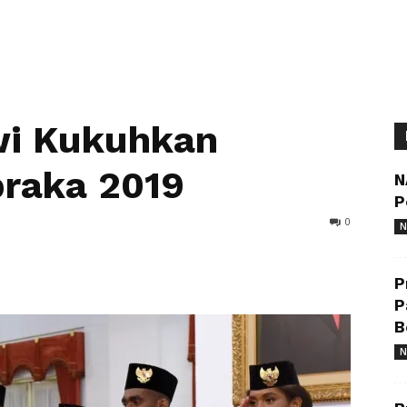
wi Kukuhkan
braka 2019
N
P
0
N
P
P
B
N