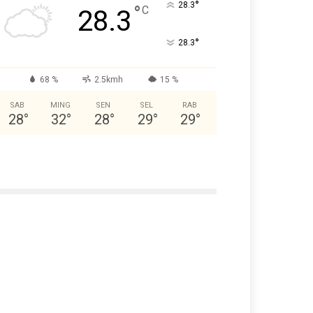
°
28.3
°
C
28.3
°
28.3
68 %
2.5kmh
15 %
SAB
MING
SEN
SEL
RAB
28
°
32
°
28
°
29
°
29
°