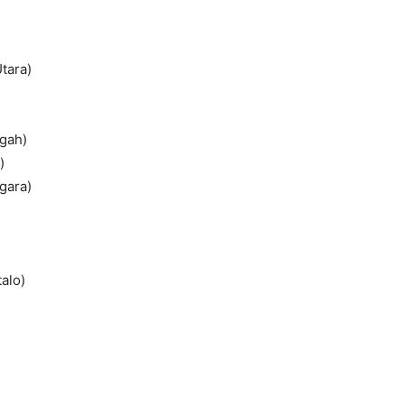
tara)
gah)
)
gara)
)
)
alo)