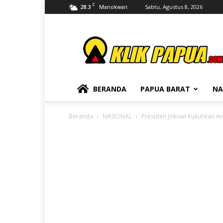
C
28.3
Sabtu, Agustus 8, 2026
Manokwari
KLIKPAPUA
BERANDA
PAPUA BARAT
NA
Beranda
NASIONAL
Presiden Jokowi Kukuhkan A