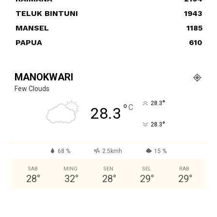
TELUK BINTUNI
1943
MANSEL
1185
PAPUA
610
MANOKWARI
Few Clouds
°
28.3
°
C
28.3
°
28.3
68 %
2.5kmh
15 %
SAB
MING
SEN
SEL
RAB
28
°
32
°
28
°
29
°
29
°