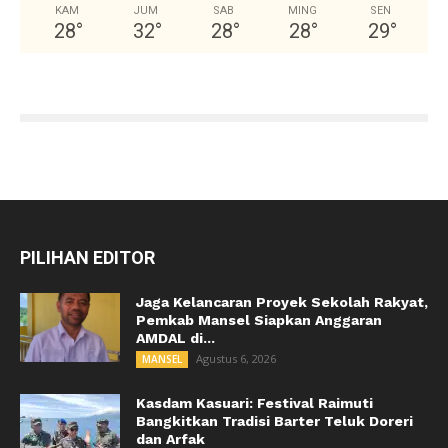
KAM
JUM
SAB
MING
SEN
28
°
32
°
28
°
28
°
29
°
PILIHAN EDITOR
Jaga Kelancaran Proyek Sekolah Rakyat,
Pemkab Mansel Siapkan Anggaran
AMDAL di...
Agustus 6, 2026
MANSEL
Kasdam Kasuari: Festival Raimuti
Bangkitkan Tradisi Barter Teluk Doreri
dan Arfak