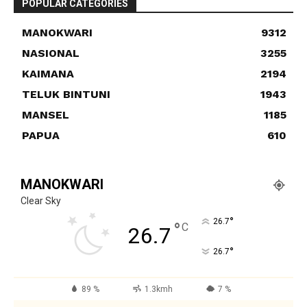
POPULAR CATEGORIES
MANOKWARI
9312
NASIONAL
3255
KAIMANA
2194
TELUK BINTUNI
1943
MANSEL
1185
PAPUA
610
MANOKWARI
Clear Sky
°
26.7
°
C
26.7
°
26.7
89 %
1.3kmh
7 %