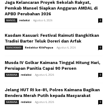
Jaga Kelancaran Proyek Sekolah Rakyat,
Pemkab Mansel Siapkan Anggaran AMDAL di
APBD Perubahan 2026
redaksi
-
Agustus 6, 2026
MANSEL
0
Kasdam Kasuari: Festival Raimuti Bangkitkan
Tradisi Barter Teluk Doreri dan Arfak
Redaktur KlikPapua
-
Agustus 6, 2026
MANOKWARI
0
Musda IV Golkar Kaimana Tinggal Hitung Hari,
Persiapan Panitia Capai 90 Persen
redaksi
-
Agustus 6, 2026
KAIMANA
0
Jelang HUT RI ke-81, Polres Kaimana Bagikan
Bendera Merah Putih kepada Masyarakat
redaksi
-
Agustus 6, 2026
KAIMANA
0