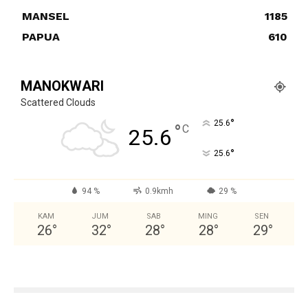
MANSEL
1185
PAPUA
610
MANOKWARI
Scattered Clouds
°
25.6
°
C
25.6
°
25.6
94 %
0.9kmh
29 %
KAM
JUM
SAB
MING
SEN
26
°
32
°
28
°
28
°
29
°