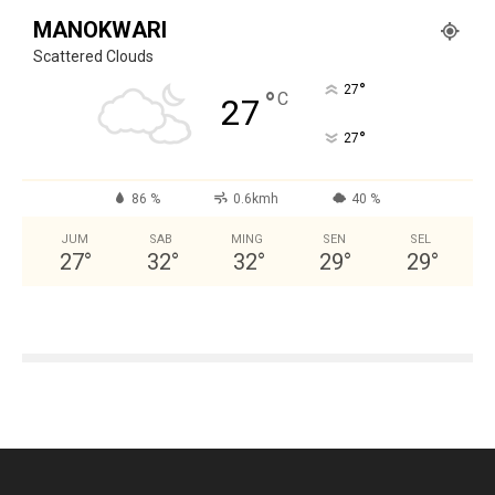
MANOKWARI
Scattered Clouds
°
27
°
C
27
°
27
86 %
0.6kmh
40 %
JUM
SAB
MING
SEN
SEL
27
°
32
°
32
°
29
°
29
°