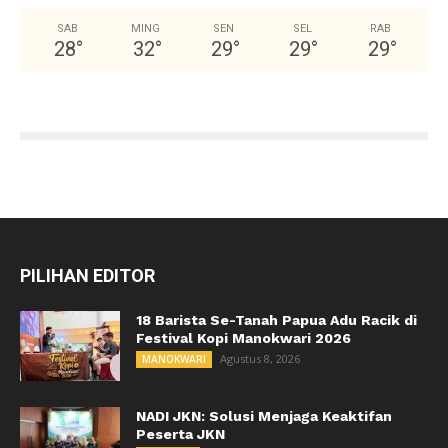
SAB
MING
SEN
SEL
RAB
28
°
32
°
29
°
29
°
29
°
PILIHAN EDITOR
18 Barista Se-Tanah Papua Adu Racik di
Festival Kopi Manokwari 2026
Agustus 8, 2026
MANOKWARI
NADI JKN: Solusi Menjaga Keaktifan
Peserta JKN