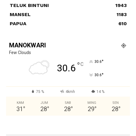
TELUK BINTUNI
1943
MANSEL
1183
PAPUA
610
MANOKWARI
Few Clouds
°
30.6
°
C
30.6
°
30.6
75 %
4kmh
14 %
KAM
JUM
SAB
MING
SEN
31
°
28
°
28
°
29
°
28
°