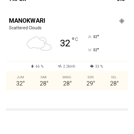
MANOKWARI
Scattered Clouds
°
32
°
C
32
°
32
66 %
2.2kmh
33 %
JUM
SAB
MING
SEN
SEL
32
°
28
°
28
°
29
°
28
°