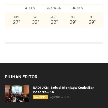
89 %
1.3kmh
30 %
JUM
SAB
MING
SEN
SEL
27
°
32
°
32
°
29
°
29
°
PILIHAN EDITOR
NADI JKN: Solusi Menjaga Keaktifan
Peserta JKN
Agustus 7, 2026
NASIONAL