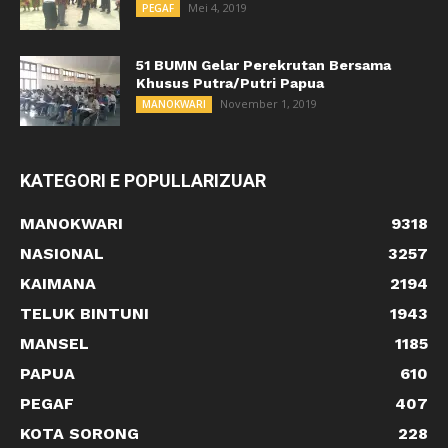
Mei 4, 2019
PEGAF
51 BUMN Gelar Perekrutan Bersama
Khusus Putra/Putri Papua
November 1, 2019
MANOKWARI
KATEGORI E POPULLARIZUAR
MANOKWARI
9318
NASIONAL
3257
KAIMANA
2194
TELUK BINTUNI
1943
MANSEL
1185
PAPUA
610
PEGAF
407
KOTA SORONG
228