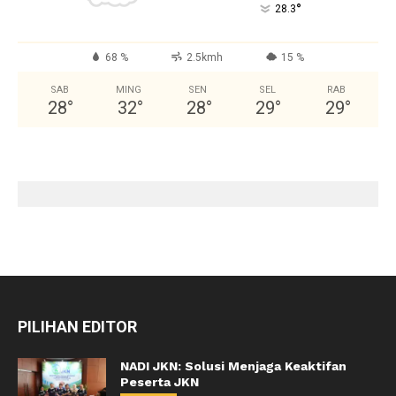
°
28.3
68 %
2.5kmh
15 %
SAB
MING
SEN
SEL
RAB
28
°
32
°
28
°
29
°
29
°
PILIHAN EDITOR
NADI JKN: Solusi Menjaga Keaktifan
Peserta JKN