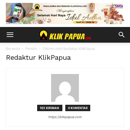
Beranda
Penulis
Dikirim oleh Redaktur KlikPapua
Redaktur KlikPapua
923 KIRIMAN
0 KOMENTAR
https://klikpapua.com