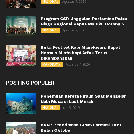
Agustus 7, 2026
NASIONAL
Program CSR Unggulan Pertamina Patra
Niaga Regional Papua Maluku Borong 5...
Agustus 7, 2026
NASIONAL
Buka Festival Kopi Manokwari, Bupati
Hermus Minta Kopi Arfak Terus
Dikembangkan
Agustus 7, 2026
MANOKWARI
POSTING POPULER
Penemuan Kereta Firaun Saat Mengejar
Nabi Musa di Laut Merah
Juni 3, 2019
NASIONAL
BKN : Penerimaan CPNS Formasi 2019
Bulan Oktober