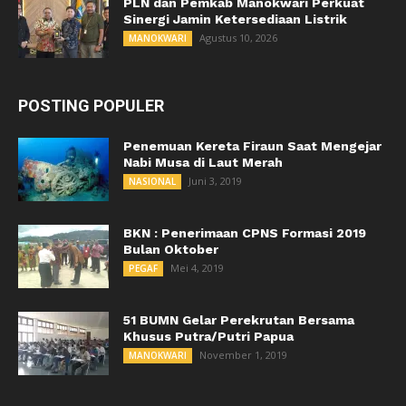
PLN dan Pemkab Manokwari Perkuat
Sinergi Jamin Ketersediaan Listrik
Agustus 10, 2026
MANOKWARI
POSTING POPULER
Penemuan Kereta Firaun Saat Mengejar
Nabi Musa di Laut Merah
Juni 3, 2019
NASIONAL
BKN : Penerimaan CPNS Formasi 2019
Bulan Oktober
Mei 4, 2019
PEGAF
51 BUMN Gelar Perekrutan Bersama
Khusus Putra/Putri Papua
November 1, 2019
MANOKWARI