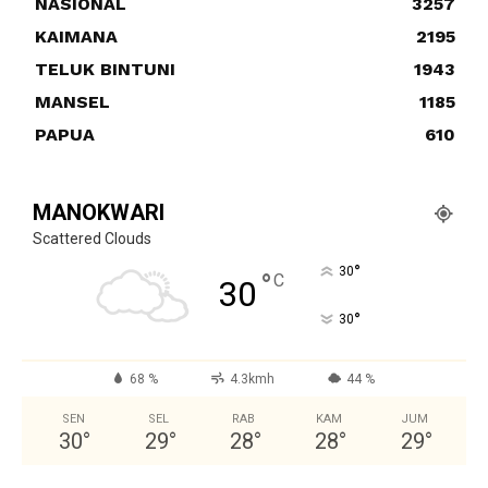
NASIONAL
3257
KAIMANA
2195
TELUK BINTUNI
1943
MANSEL
1185
PAPUA
610
MANOKWARI
Scattered Clouds
°
30
°
C
30
°
30
68 %
4.3kmh
44 %
SEN
SEL
RAB
KAM
JUM
30
°
29
°
28
°
28
°
29
°