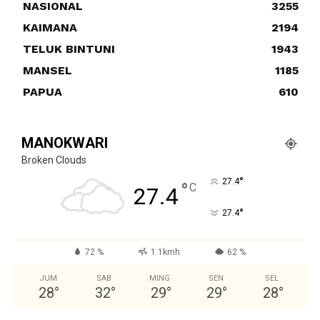
NASIONAL
3255
KAIMANA
2194
TELUK BINTUNI
1943
MANSEL
1185
PAPUA
610
MANOKWARI
Broken Clouds
°
27.4
°
C
27.4
°
27.4
72 %
1.1kmh
62 %
JUM
SAB
MING
SEN
SEL
28
°
32
°
29
°
29
°
28
°