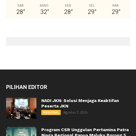
SAB
MING
SEN
SEL
RAB
28
°
32
°
28
°
29
°
29
°
PILIHAN EDITOR
NADI JKN: Solusi Menjaga Keaktifan
Peserta JKN
Agustus 7, 2026
NASIONAL
Program CSR Unggulan Pertamina Patra
Niaga Regional Papua Maluku Borong 5...