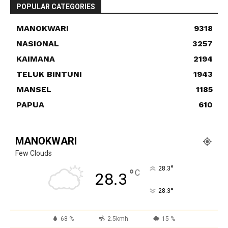
POPULAR CATEGORIES
MANOKWARI
9318
NASIONAL
3257
KAIMANA
2194
TELUK BINTUNI
1943
MANSEL
1185
PAPUA
610
MANOKWARI
Few Clouds
°
28.3
°
C
28.3
°
28.3
68 %
2.5kmh
15 %